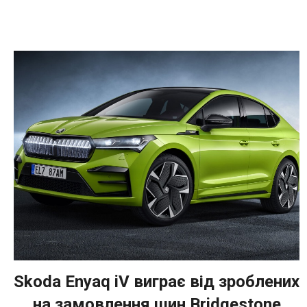
Skoda Enyaq iV виграє від зроблених
на замовлення шин Bridgestone