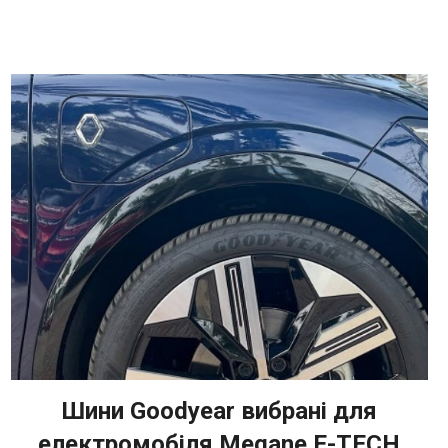
Шини Goodyear вибрані для
електромобіля Megane E-TECH