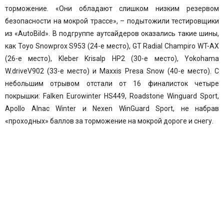
торможение. «Они обладают слишком низким резервом
безопасности на мокрой трассе», – подытожили тестировщики
из «AutoBild». В подгруппе аутсайдеров оказались такие шины,
как
Toyo Snowprox S953
(24-е место), GT Radial Champiro WT-AX
(26-е место),
Kleber Krisalp HP2
(30-е место),
Yokohama
W.driveV902
(33-е место) и
Maxxis Presa Snow
(40-е место). С
небольшим отрывом отстали от 16 финалисток четыре
покрышки:
Falken Eurowinter HS449
,
Roadstone Winguard Sport
,
Apollo Alnac Winter и Nexen WinGuard Sport, не набрав
«проходных» баллов за торможение на мокрой дороге и снегу.