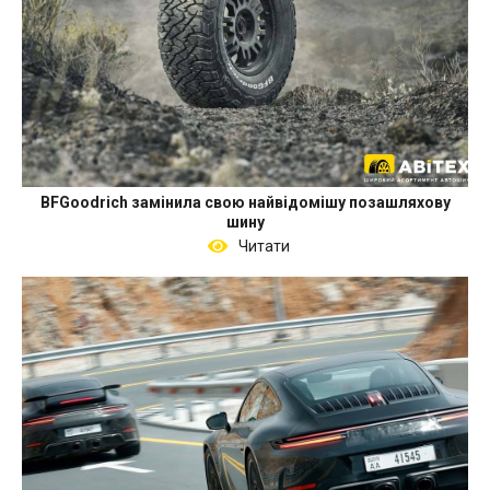
BFGoodrich замінила свою найвідомішу позашляхову
шину
Читати