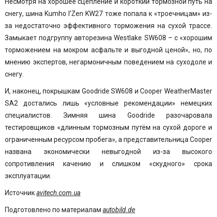
Несмотря на хорошее сцепление и короткий тормозной путь на
снегу, шина Kumho I’Zen KW27 тоже попала к «троечницам» из-
за недостаточно эффективного торможения на сухой трассе.
Замыкает подгруппу авторезина Westlake SW608 – с «хорошим
торможением на мокром асфальте и выгодной ценой», но, по
мнению экспертов, негармоничным поведением на суходоле и
снегу.
И, наконец, покрышкам Goodride SW608 и Cooper WeatherMaster
SA2 достались лишь «условные рекомендации» немецких
специалистов. Зимняя шина Goodride разочаровала
тестировщиков «длинным тормозным путём на сухой дороге и
ограниченным ресурсом пробега», а представительница Cooper
названа экономически невыгодной из-за высокого
сопротивления качению и слишком «скудного» срока
эксплуатации.
Источник
avitech.com.ua
Подготовлено по материалам
autobild.de