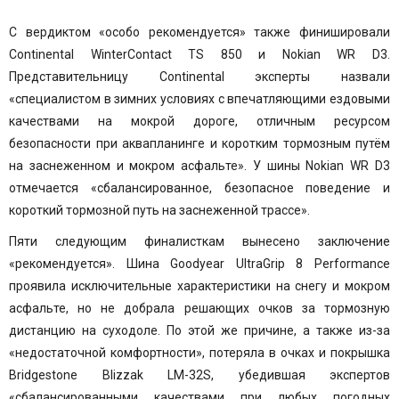
С вердиктом «особо рекомендуется» также финишировали
Continental WinterContact TS 850
и Nokian WR D3.
Представительницу Continental эксперты назвали
«специалистом в зимних условиях с впечатляющими ездовыми
качествами на мокрой дороге, отличным ресурсом
безопасности при аквапланинге и коротким тормозным путём
на заснеженном и мокром асфальте». У шины
Nokian WR D3
отмечается «сбалансированное, безопасное поведение и
короткий тормозной путь на заснеженной трассе».
Пяти следующим финалисткам вынесено заключение
«рекомендуется». Шина
Goodyear UltraGrip 8 Performance
проявила исключительные характеристики на снегу и мокром
асфальте, но не добрала решающих очков за тормозную
дистанцию на суходоле. По этой же причине, а также из-за
«недостаточной комфортности», потеряла в очках и покрышка
Bridgestone Blizzak LM-32S
, убедившая экспертов
«сбалансированными качествами при любых погодных