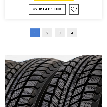
КУПИТИ В 1 КЛІК
1
2
3
4