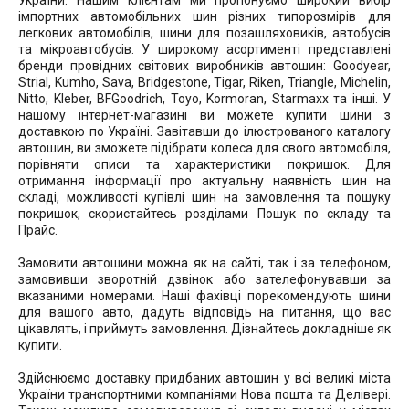
України. Нашим клієнтам ми пропонуємо широкий вибір
імпортних автомобільних шин різних типорозмірів для
легкових автомобілів, шини для позашляховиків, автобусів
та мікроавтобусів. У широкому асортименті представлені
бренди провідних світових виробників автошин: Goodyear,
Strial, Kumho, Sava, Bridgestone, Tigar, Riken, Triangle, Michelin,
Nitto, Kleber, BFGoodrich, Toyo, Kormoran, Starmaxx та інші. У
нашому інтернет-магазині ви можете купити шини з
доставкою по Україні. Завітавши до ілюстрованого каталогу
автошин, ви зможете підібрати колеса для свого автомобіля,
порівняти описи та характеристики покришок. Для
отримання інформації про актуальну наявність шин на
складі, можливості купівлі шин на замовлення та пошуку
покришок, скористайтесь розділами Пошук по складу та
Прайс.
Замовити автошини можна як на сайті, так і за телефоном,
замовивши зворотній дзвінок або зателефонувавши за
вказаними номерами. Наші фахівці порекомендують шини
для вашого авто, дадуть відповідь на питання, що вас
цікавлять, і приймуть замовлення. Дізнайтесь докладніше як
купити.
Здійснюємо доставку придбаних автошин у всі великі міста
України транспортними компаніями Нова пошта та Делівері.