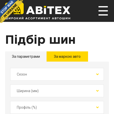
☰
Підбір шин
За параметрами
За маркою авто