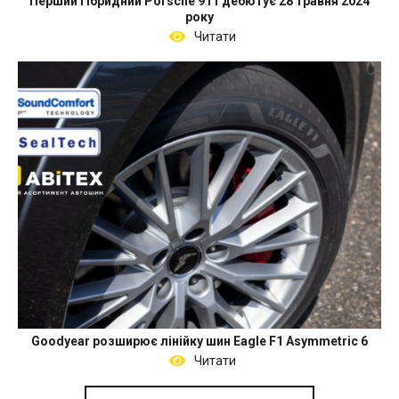
Перший гібридний Porsche 911 дебютує 28 травня 2024
року
Читати
Goodyear розширює лінійку шин Eagle F1 Asymmetric 6
Читати