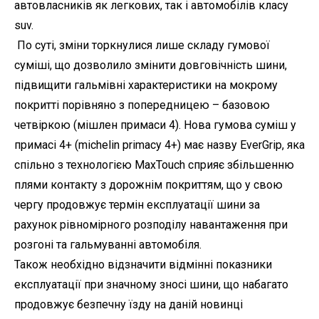
автовласників як легкових, так і автомобілів класу
suv.
По суті, зміни торкнулися лише складу гумової
суміші, що дозволило змінити довговічність шини,
підвищити гальмівні характеристики на мокрому
покритті порівняно з попередницею – базовою
четвіркою (мішлен примаси 4). Нова гумова суміш у
примасі 4+ (michelin primacy 4+) має назву EverGrip, яка
спільно з технологією MaxTouch сприяє збільшенню
плями контакту з дорожнім покриттям, що у свою
чергу продовжує термін експлуатації шини за
рахунок рівномірного розподілу навантаження при
розгоні та гальмуванні автомобіля.
Також необхідно відзначити відмінні показники
експлуатації при значному зносі шини, що набагато
продовжує безпечну їзду на даній новинці