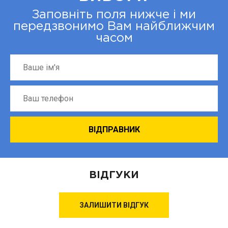
Заповніть поля нижче і ми
передзвонимо Вам найближчим
часом
ВІДГУКИ
ЗАЛИШИТИ ВІДГУК