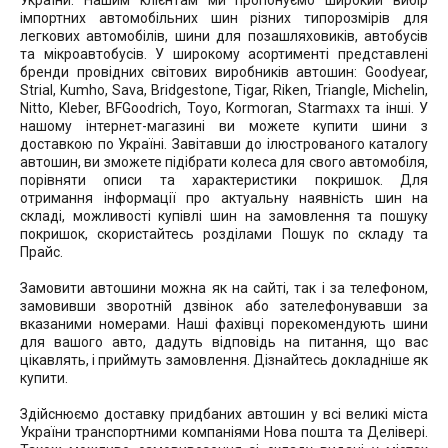
України. Нашим клієнтам ми пропонуємо широкий вибір
імпортних автомобільних шин різних типорозмірів для
легкових автомобілів, шини для позашляховиків, автобусів
та мікроавтобусів. У широкому асортименті представлені
бренди провідних світових виробників автошин: Goodyear,
Strial, Kumho, Sava, Bridgestone, Tigar, Riken, Triangle, Michelin,
Nitto, Kleber, BFGoodrich, Toyo, Kormoran, Starmaxx та інші. У
нашому інтернет-магазині ви можете купити шини з
доставкою по Україні. Завітавши до ілюстрованого каталогу
автошин, ви зможете підібрати колеса для свого автомобіля,
порівняти описи та характеристики покришок. Для
отримання інформації про актуальну наявність шин на
складі, можливості купівлі шин на замовлення та пошуку
покришок, скористайтесь розділами Пошук по складу та
Прайс.
Замовити автошини можна як на сайті, так і за телефоном,
замовивши зворотній дзвінок або зателефонувавши за
вказаними номерами. Наші фахівці порекомендують шини
для вашого авто, дадуть відповідь на питання, що вас
цікавлять, і приймуть замовлення. Дізнайтесь докладніше як
купити.
Здійснюємо доставку придбаних автошин у всі великі міста
України транспортними компаніями Нова пошта та Делівері.