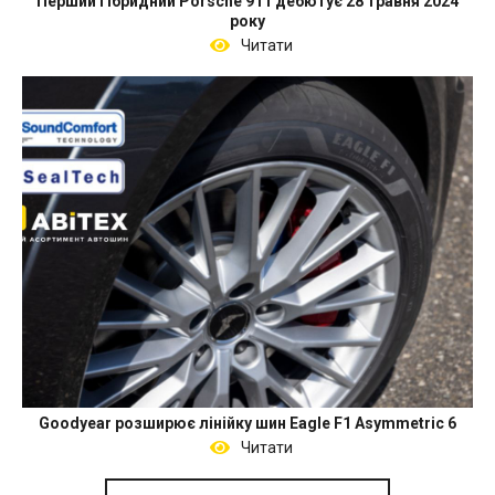
Перший гібридний Porsche 911 дебютує 28 травня 2024
року
Читати
Goodyear розширює лінійку шин Eagle F1 Asymmetric 6
Читати