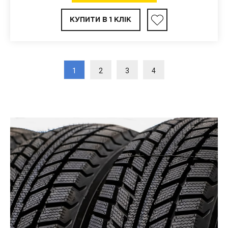
КУПИТИ В 1 КЛІК
1
2
3
4