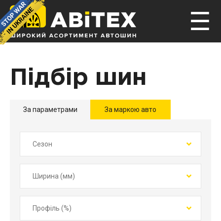
☰
Підбір шин
За параметрами
За маркою авто