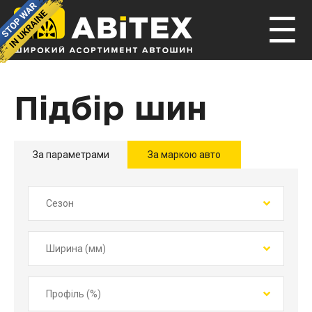
☰
Підбір шин
За параметрами
За маркою авто