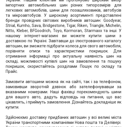
України. Нашим клієнтам ми пропонуємо широкий вибір
імпортних автомобільних шин різних типорозмірів для
легкових автомобілів, шини для позашляховиків, автобусів
та мікроавтобусів. У широкому асортименті представлені
бренди провідних світових виробників автошин: Goodyear,
Strial, Kumho, Sava, Bridgestone, Tigar, Riken, Triangle, Michelin,
Nitto, Kleber, BFGoodrich, Toyo, Kormoran, Starmaxx та інші. У
нашому інтернет-магазині ви можете купити шини з
доставкою по Україні. Завітавши до ілюстрованого каталогу
автошин, ви зможете підібрати колеса для свого автомобіля,
порівняти описи та характеристики покришок. Для
отримання інформації про актуальну наявність шин на
складі, можливості купівлі шин на замовлення та пошуку
покришок, скористайтесь розділами Пошук по складу та
Прайс.
Замовити автошини можна як на сайті, так і за телефоном,
замовивши зворотній дзвінок або зателефонувавши за
вказаними номерами. Наші фахівці порекомендують шини
для вашого авто, дадуть відповідь на питання, що вас
цікавлять, і приймуть замовлення. Дізнайтесь докладніше як
купити.
Здійснюємо доставку придбаних автошин у всі великі міста
України транспортними компаніями Нова пошта та Делівері.