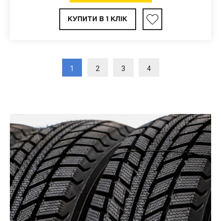
КУПИТИ В 1 КЛІК
1
2
3
4