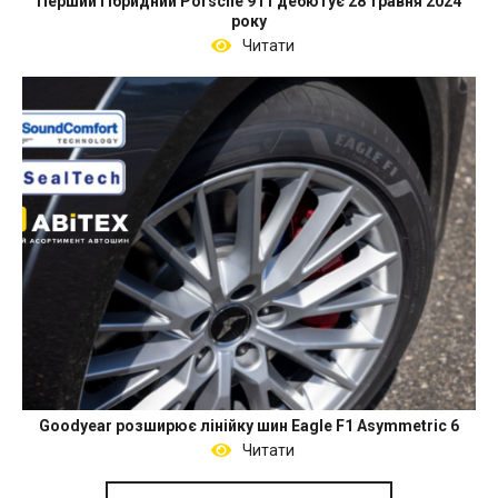
Перший гібридний Porsche 911 дебютує 28 травня 2024
року
Читати
Goodyear розширює лінійку шин Eagle F1 Asymmetric 6
Читати