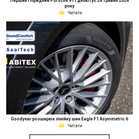
Перший гібридний Porsche 911 дебютує 28 травня 2024
року
Читати
Goodyear розширює лінійку шин Eagle F1 Asymmetric 6
Читати