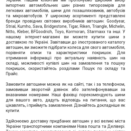
України. Нашим клієнтам ми пропонуємо широкий вибір
імпортних автомобільних шин різних типорозмірів для
легкових автомобілів, шини для позашляховиків, автобусів
та мікроавтобусів. У широкому асортименті представлені
бренди провідних світових виробників автошин: Goodyear,
Strial, Kumho, Sava, Bridgestone, Tigar, Riken, Triangle, Michelin,
Nitto, Kleber, BFGoodrich, Toyo, Kormoran, Starmaxx та інші. У
нашому інтернет-магазині ви можете купити шини з
доставкою по Україні. Завітавши до ілюстрованого каталогу
автошин, ви зможете підібрати колеса для свого автомобіля,
порівняти описи та характеристики покришок. Для
отримання інформації про актуальну наявність шин на
складі, можливості купівлі шин на замовлення та пошуку
покришок, скористайтесь розділами Пошук по складу та
Прайс.
Замовити автошини можна як на сайті, так і за телефоном,
замовивши зворотній дзвінок або зателефонувавши за
вказаними номерами. Наші фахівці порекомендують шини
для вашого авто, дадуть відповідь на питання, що вас
цікавлять, і приймуть замовлення. Дізнайтесь докладніше як
купити.
Здійснюємо доставку придбаних автошин у всі великі міста
України транспортними компаніями Нова пошта та Делівері.