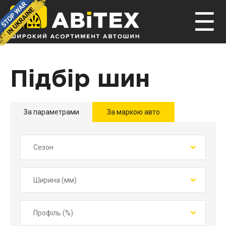
☰
Підбір шин
За параметрами
За маркою авто