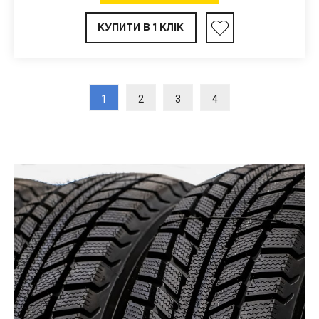
КУПИТИ В 1 КЛІК
1
2
3
4