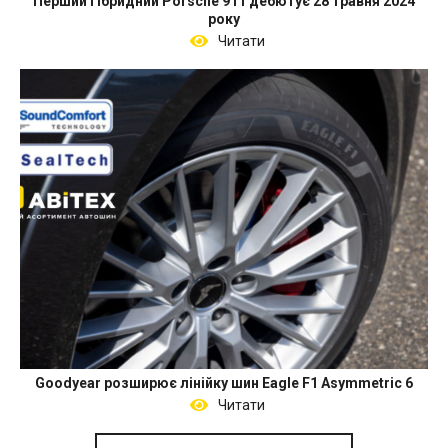
Перший гібридний Porsche 911 дебютує 28 травня 2024
року
Читати
Goodyear розширює лінійку шин Eagle F1 Asymmetric 6
Читати