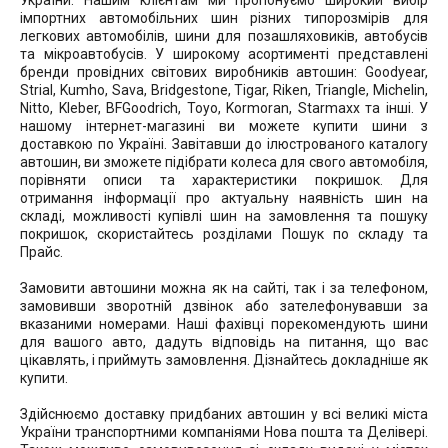
України. Нашим клієнтам ми пропонуємо широкий вибір
імпортних автомобільних шин різних типорозмірів для
легкових автомобілів, шини для позашляховиків, автобусів
та мікроавтобусів. У широкому асортименті представлені
бренди провідних світових виробників автошин: Goodyear,
Strial, Kumho, Sava, Bridgestone, Tigar, Riken, Triangle, Michelin,
Nitto, Kleber, BFGoodrich, Toyo, Kormoran, Starmaxx та інші. У
нашому інтернет-магазині ви можете купити шини з
доставкою по Україні. Завітавши до ілюстрованого каталогу
автошин, ви зможете підібрати колеса для свого автомобіля,
порівняти описи та характеристики покришок. Для
отримання інформації про актуальну наявність шин на
складі, можливості купівлі шин на замовлення та пошуку
покришок, скористайтесь розділами Пошук по складу та
Прайс.
Замовити автошини можна як на сайті, так і за телефоном,
замовивши зворотній дзвінок або зателефонувавши за
вказаними номерами. Наші фахівці порекомендують шини
для вашого авто, дадуть відповідь на питання, що вас
цікавлять, і приймуть замовлення. Дізнайтесь докладніше як
купити.
Здійснюємо доставку придбаних автошин у всі великі міста
України транспортними компаніями Нова пошта та Делівері.