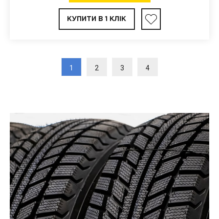
КУПИТИ В 1 КЛІК
1
2
3
4