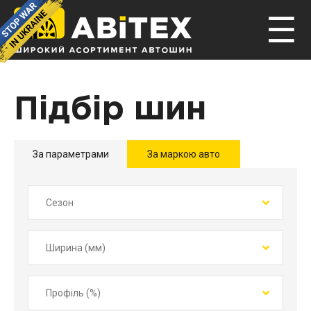
☰
Підбір шин
За параметрами
За маркою авто