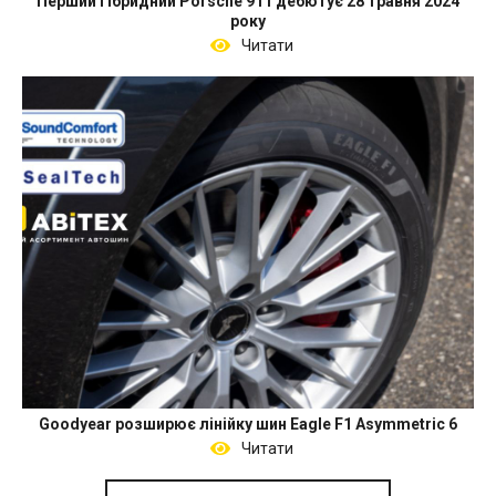
Перший гібридний Porsche 911 дебютує 28 травня 2024
року
Читати
Goodyear розширює лінійку шин Eagle F1 Asymmetric 6
Читати