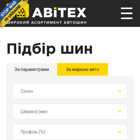
☰
Підбір шин
За параметрами
За маркою авто