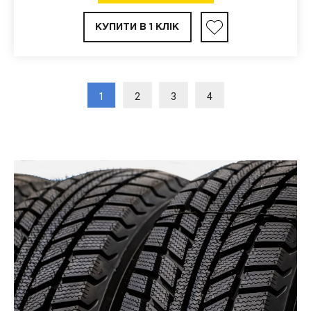
КУПИТИ В 1 КЛІК
1
2
3
4