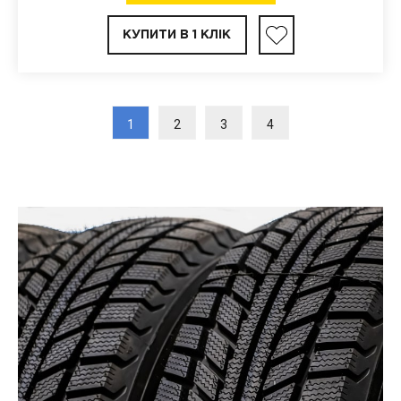
КУПИТИ В 1 КЛІК
1
2
3
4