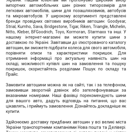
України. Нашим клієнтам ми пропонуємо широкий вибір
імпортних автомобільних шин різних типорозмірів для
легкових автомобілів, шини для позашляховиків, автобусів
та мікроавтобусів. У широкому асортименті представлені
бренди провідних світових виробників автошин: Goodyear,
Strial, Kumho, Sava, Bridgestone, Tigar, Riken, Triangle, Michelin,
Nitto, Kleber, BFGoodrich, Toyo, Kormoran, Starmaxx та інші. У
нашому інтернет-магазині ви можете купити шини з
доставкою по Україні. Завітавши до ілюстрованого каталогу
автошин, ви зможете підібрати колеса для свого автомобіля,
порівняти описи та характеристики покришок. Для
отримання інформації про актуальну наявність шин на
складі, можливості купівлі шин на замовлення та пошуку
покришок, скористайтесь розділами Пошук по складу та
Прайс.
Замовити автошини можна як на сайті, так і за телефоном,
замовивши зворотній дзвінок або зателефонувавши за
вказаними номерами. Наші фахівці порекомендують шини
для вашого авто, дадуть відповідь на питання, що вас
цікавлять, і приймуть замовлення. Дізнайтесь докладніше як
купити.
Здійснюємо доставку придбаних автошин у всі великі міста
України транспортними компаніями Нова пошта та Делівері.