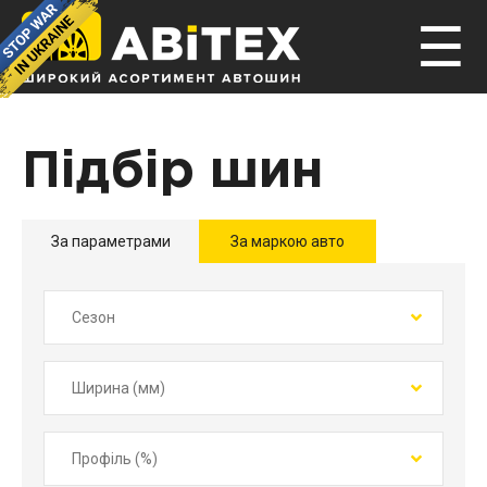
☰
Підбір шин
За параметрами
За маркою авто