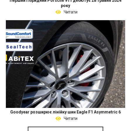
Перший гібридний Porsche 911 дебютує 28 травня 2024
року
Читати
Goodyear розширює лінійку шин Eagle F1 Asymmetric 6
Читати