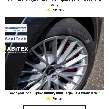
Перший гібридний Porsche 911 дебютує 28 травня 2024
року
Читати
Goodyear розширює лінійку шин Eagle F1 Asymmetric 6
Читати