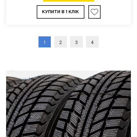
КУПИТИ В 1 КЛІК
1
2
3
4