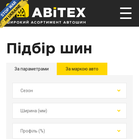
☰
Підбір шин
За параметрами
За маркою авто