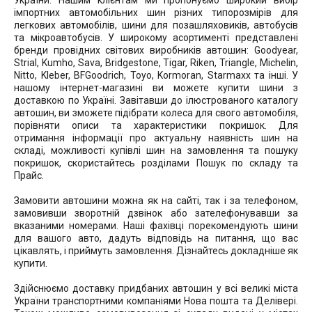
України. Нашим клієнтам ми пропонуємо широкий вибір
імпортних автомобільних шин різних типорозмірів для
легкових автомобілів, шини для позашляховиків, автобусів
та мікроавтобусів. У широкому асортименті представлені
бренди провідних світових виробників автошин: Goodyear,
Strial, Kumho, Sava, Bridgestone, Tigar, Riken, Triangle, Michelin,
Nitto, Kleber, BFGoodrich, Toyo, Kormoran, Starmaxx та інші. У
нашому інтернет-магазині ви можете купити шини з
доставкою по Україні. Завітавши до ілюстрованого каталогу
автошин, ви зможете підібрати колеса для свого автомобіля,
порівняти описи та характеристики покришок. Для
отримання інформації про актуальну наявність шин на
складі, можливості купівлі шин на замовлення та пошуку
покришок, скористайтесь розділами Пошук по складу та
Прайс.
Замовити автошини можна як на сайті, так і за телефоном,
замовивши зворотній дзвінок або зателефонувавши за
вказаними номерами. Наші фахівці порекомендують шини
для вашого авто, дадуть відповідь на питання, що вас
цікавлять, і приймуть замовлення. Дізнайтесь докладніше як
купити.
Здійснюємо доставку придбаних автошин у всі великі міста
України транспортними компаніями Нова пошта та Делівері.