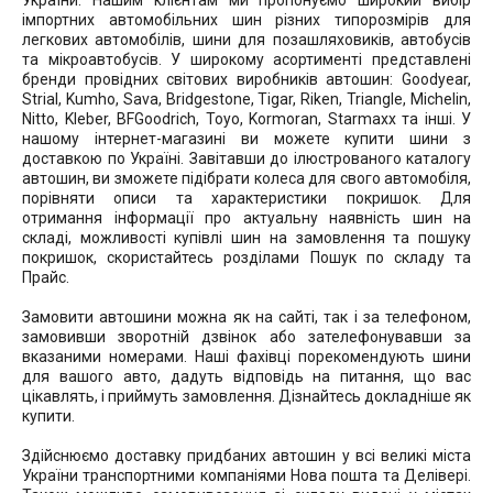
України. Нашим клієнтам ми пропонуємо широкий вибір
імпортних автомобільних шин різних типорозмірів для
легкових автомобілів, шини для позашляховиків, автобусів
та мікроавтобусів. У широкому асортименті представлені
бренди провідних світових виробників автошин: Goodyear,
Strial, Kumho, Sava, Bridgestone, Tigar, Riken, Triangle, Michelin,
Nitto, Kleber, BFGoodrich, Toyo, Kormoran, Starmaxx та інші. У
нашому інтернет-магазині ви можете купити шини з
доставкою по Україні. Завітавши до ілюстрованого каталогу
автошин, ви зможете підібрати колеса для свого автомобіля,
порівняти описи та характеристики покришок. Для
отримання інформації про актуальну наявність шин на
складі, можливості купівлі шин на замовлення та пошуку
покришок, скористайтесь розділами Пошук по складу та
Прайс.
Замовити автошини можна як на сайті, так і за телефоном,
замовивши зворотній дзвінок або зателефонувавши за
вказаними номерами. Наші фахівці порекомендують шини
для вашого авто, дадуть відповідь на питання, що вас
цікавлять, і приймуть замовлення. Дізнайтесь докладніше як
купити.
Здійснюємо доставку придбаних автошин у всі великі міста
України транспортними компаніями Нова пошта та Делівері.