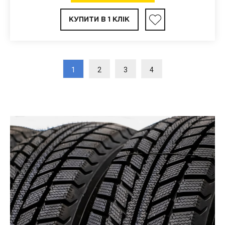
КУПИТИ В 1 КЛІК
1
2
3
4