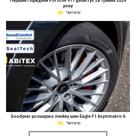
Перший гібридний Porsche 911 дебютує 28 травня 2024
року
Читати
Goodyear розширює лінійку шин Eagle F1 Asymmetric 6
Читати