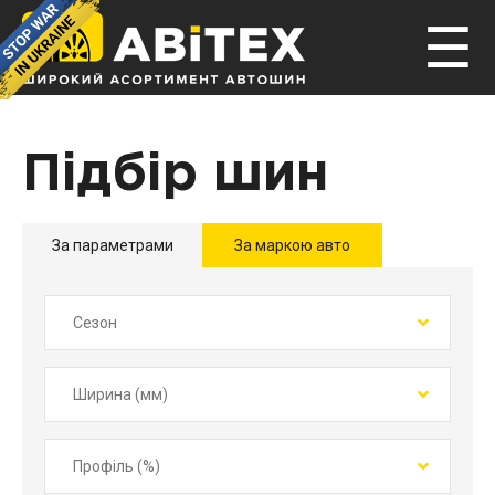
☰
Підбір шин
За параметрами
За маркою авто