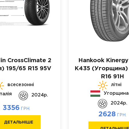
in CrossClimate 2
Hankook Kinergy
я)
195/65 R15 95V
K435 (Угорщина)
R16 91H
всесезонні
літні
Угорщина
Італія
2024p.
2024p.
3356
ГРН.
2628
ГРН.
ДЕТАЛЬНІШЕ
ДЕТАЛЬНІШ