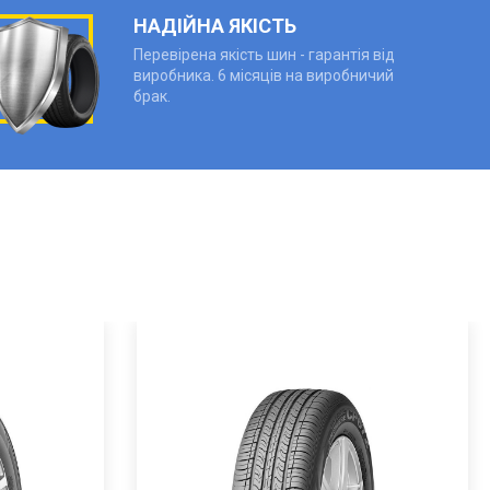
НАДІЙНА ЯКІСТЬ
Перевірена якість шин - гарантія від
виробника. 6 місяців на виробничий
брак.