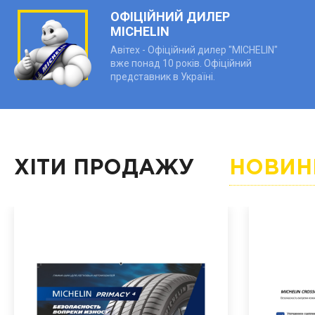
ОФІЦІЙНИЙ ДИЛЕР
MICHELIN
Авітех - Офіційний дилер "MICHELIN"
вже понад 10 років. Офіційний
представник в Україні.
ХІТИ ПРОДАЖУ
НОВИН