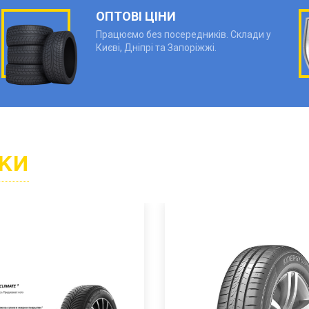
ОПТОВІ ЦІНИ
Працюємо без посередників. Склади у
Києві, Дніпрі та Запоріжжі.
КИ