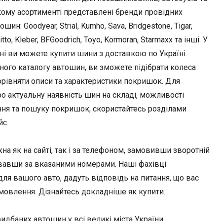
кому асортименті представлені бренди провідних
ин: Goodyear, Strial, Kumho, Sava, Bridgestone, Tigar,
Nitto, Kleber, BFGoodrich, Toyo, Kormoran, Starmaxx та інші. У
ні ви можете купити шини з доставкою по Україні.
ного каталогу автошин, ви зможете підібрати колеса
орівняти описи та характеристики покришок. Для
о актуальну наявність шин на складі, можливості
ння та пошуку покришок, скористайтесь розділами
йс.
 як на сайті, так і за телефоном, замовивши зворотній
вавши за вказаними номерами. Наші фахівці
я вашого авто, дадуть відповідь на питання, що вас
амовлення. Дізнайтесь докладніше як купити.
идбаних автошин у всі великі міста України