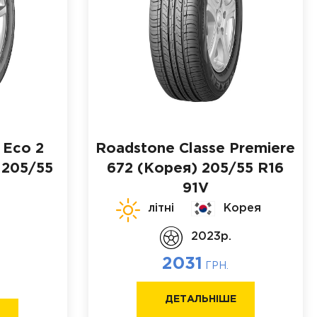
 Eco 2
Roadstone Classe Premiere
205/55
672 (Корея)
205/55 R16
91V
літні
Корея
2023p.
2031
ГРН.
ДЕТАЛЬНІШЕ
Е