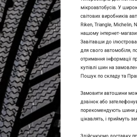
мікроавтобусів. У широ
світових виробників автош
Riken, Triangle, Michelin, 
нашому інтернет-магази
Завітавши до ілюстрова
для свого автомобіля, п
отримання інформації пр
купівлі шин на замовле
Пошук по складу та Пра
Замовити автошини можна
дзвінок або зателефону
порекомендують шини дл
цікавлять, і приймуть з
Здійснюємо доставку пр