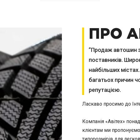
ПРО А
”Продаж автошин з 
поставників. Широк
найбільших містах.
багатьох причин ч
репутацією.
Ласкаво просимо до Інт
Компанія «Авітех» пона
клієнтам ми пропонуємо
типорозмірів для легков