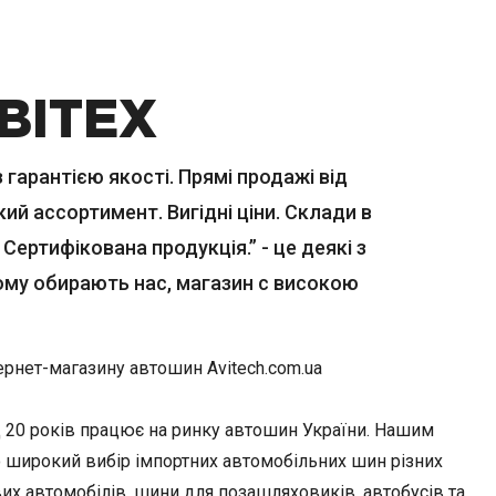
ВІТЕХ
гарантією якості. Прямі продажі від
ий ассортимент. Вигідні ціни. Склади в
 Сертифікована продукція.” - це деякі з
ому обирають нас, магазин с високою
ернет-магазину автошин Avitech.com.ua
д 20 років працює на ринку автошин України. Нашим
 широкий вибір імпортних автомобільних шин різних
их автомобілів, шини для позашляховиків, автобусів та