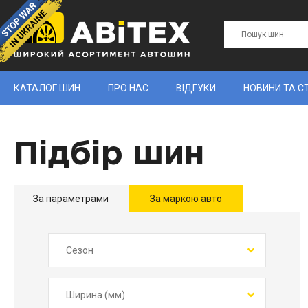
КАТАЛОГ ШИН
ПРО НАС
ВІДГУКИ
НОВИНИ ТА С
Підбір шин
За параметрами
За маркою авто