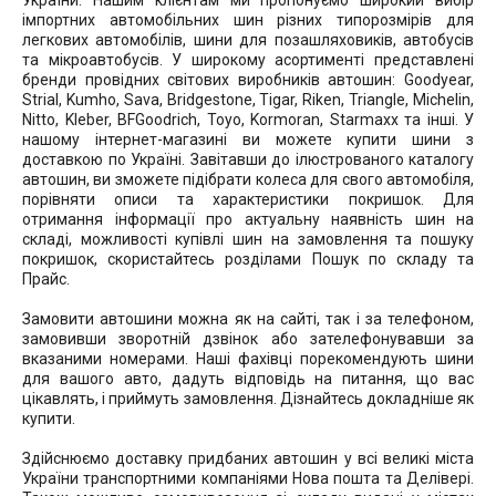
України. Нашим клієнтам ми пропонуємо широкий вибір
імпортних автомобільних шин різних типорозмірів для
легкових автомобілів, шини для позашляховиків, автобусів
та мікроавтобусів. У широкому асортименті представлені
бренди провідних світових виробників автошин: Goodyear,
Strial, Kumho, Sava, Bridgestone, Tigar, Riken, Triangle, Michelin,
Nitto, Kleber, BFGoodrich, Toyo, Kormoran, Starmaxx та інші. У
нашому інтернет-магазині ви можете купити шини з
доставкою по Україні. Завітавши до ілюстрованого каталогу
автошин, ви зможете підібрати колеса для свого автомобіля,
порівняти описи та характеристики покришок. Для
отримання інформації про актуальну наявність шин на
складі, можливості купівлі шин на замовлення та пошуку
покришок, скористайтесь розділами Пошук по складу та
Прайс.
Замовити автошини можна як на сайті, так і за телефоном,
замовивши зворотній дзвінок або зателефонувавши за
вказаними номерами. Наші фахівці порекомендують шини
для вашого авто, дадуть відповідь на питання, що вас
цікавлять, і приймуть замовлення. Дізнайтесь докладніше як
купити.
Здійснюємо доставку придбаних автошин у всі великі міста
України транспортними компаніями Нова пошта та Делівері.