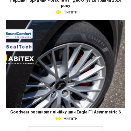
Перший гібридний Porsche 911 дебютує 28 травня 2024
року
Читати
Goodyear розширює лінійку шин Eagle F1 Asymmetric 6
Читати