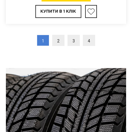
КУПИТИ В 1 КЛІК
1
2
3
4