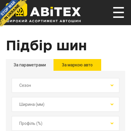
☰
Підбір шин
За параметрами
За маркою авто