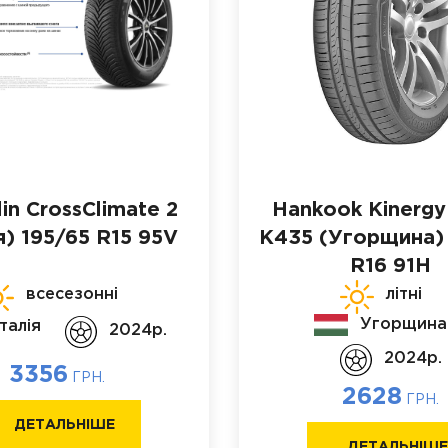
in CrossClimate 2
Hankook Kinergy
я)
195/65 R15 95V
K435 (Угорщина)
R16 91H
всесезонні
літні
Угорщина
Італія
2024p.
2024p.
3356
ГРН.
2628
ГРН.
ДЕТАЛЬНІШЕ
ДЕТАЛЬНІШ