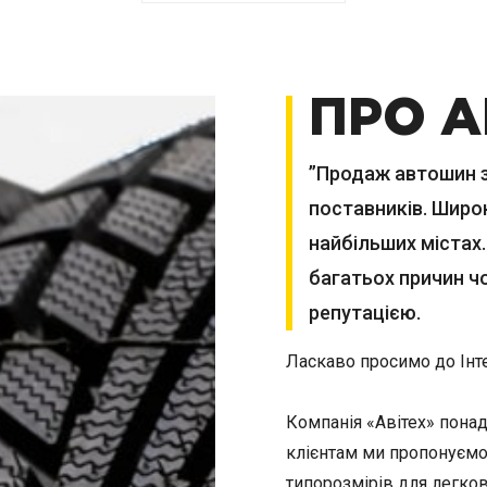
ПРО А
”Продаж автошин з 
поставників. Широк
найбільших містах.
багатьох причин ч
репутацією.
Ласкаво просимо до Інт
Компанія «Авітех» пона
клієнтам ми пропонуємо
типорозмірів для легков