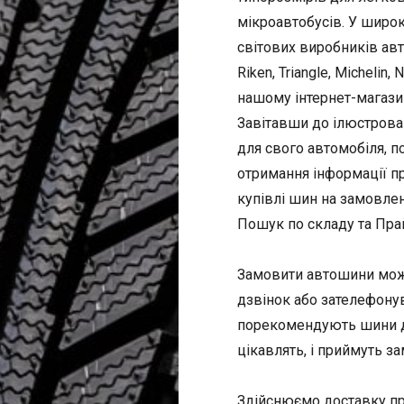
мікроавтобусів. У широ
світових виробників автош
Riken, Triangle, Michelin, 
нашому інтернет-магази
Завітавши до ілюстрова
для свого автомобіля, п
отримання інформації пр
купівлі шин на замовле
Пошук по складу та Пра
Замовити автошини можна
дзвінок або зателефону
порекомендують шини дл
цікавлять, і приймуть з
Здійснюємо доставку пр