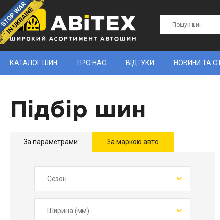
КАТАЛОГ ШИН
ПРО НАС
ВІДГУКИ
НОВИНИ ТА С
Підбір шин
За параметрами
За маркою авто