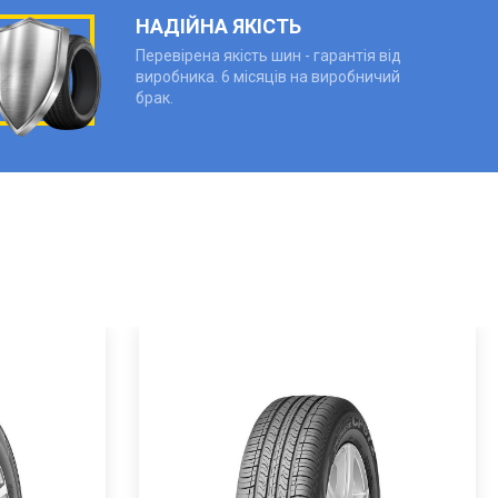
НАДІЙНА ЯКІСТЬ
Перевірена якість шин - гарантія від
виробника. 6 місяців на виробничий
брак.