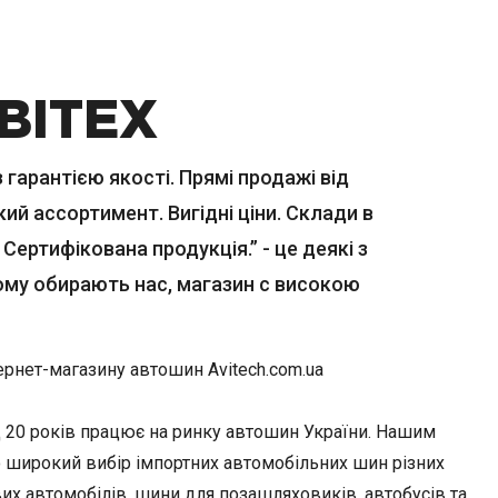
ВІТЕХ
гарантією якості. Прямі продажі від
ий ассортимент. Вигідні ціни. Склади в
 Сертифікована продукція.” - це деякі з
ому обирають нас, магазин с високою
ернет-магазину автошин Avitech.com.ua
д 20 років працює на ринку автошин України. Нашим
 широкий вибір імпортних автомобільних шин різних
их автомобілів, шини для позашляховиків, автобусів та