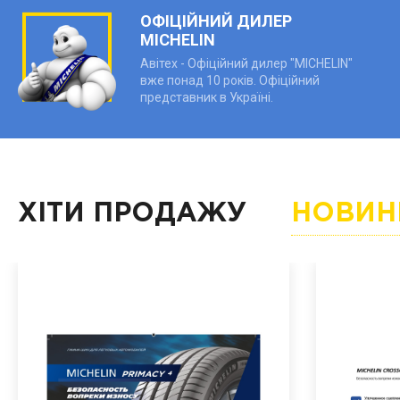
ОФІЦІЙНИЙ ДИЛЕР
MICHELIN
Авітех - Офіційний дилер "MICHELIN"
вже понад 10 років. Офіційний
представник в Україні.
ХІТИ ПРОДАЖУ
НОВИН