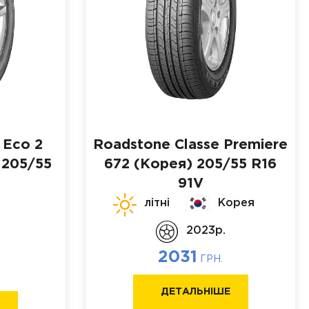
 Eco 2
Roadstone Classe Premiere
205/55
672 (Корея)
205/55 R16
91V
літні
Корея
2023p.
2031
ГРН.
ДЕТАЛЬНІШЕ
Е