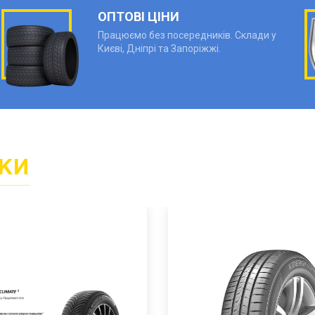
ОПТОВІ ЦІНИ
Працюємо без посередників. Склади у
Києві, Дніпрі та Запоріжжі.
КИ