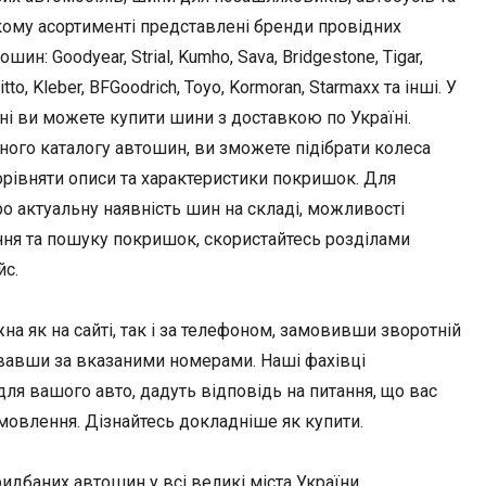
кому асортименті представлені бренди провідних
ин: Goodyear, Strial, Kumho, Sava, Bridgestone, Tigar,
Nitto, Kleber, BFGoodrich, Toyo, Kormoran, Starmaxx та інші. У
ні ви можете купити шини з доставкою по Україні.
ного каталогу автошин, ви зможете підібрати колеса
орівняти описи та характеристики покришок. Для
о актуальну наявність шин на складі, можливості
ння та пошуку покришок, скористайтесь розділами
йс.
 як на сайті, так і за телефоном, замовивши зворотній
вавши за вказаними номерами. Наші фахівці
я вашого авто, дадуть відповідь на питання, що вас
амовлення. Дізнайтесь докладніше як купити.
идбаних автошин у всі великі міста України