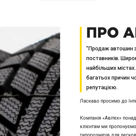
ПРО А
”Продаж автошин з 
поставників. Широк
найбільших містах.
багатьох причин ч
репутацією.
Ласкаво просимо до Інт
Компанія «Авітех» пона
клієнтам ми пропонуємо
типорозмірів для легков