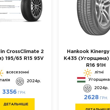
in CrossClimate 2
Hankook Kinergy
я)
195/65 R15 95V
K435 (Угорщина)
R16 91H
всесезонні
літні
Угорщина
Італія
2024p.
2024p.
3356
ГРН.
2628
ГРН.
ДЕТАЛЬНІШЕ
ДЕТАЛЬНІШ