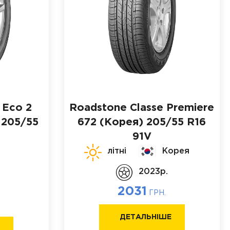
 Eco 2
Roadstone Classe Premiere
205/55
672 (Корея)
205/55 R16
91V
літні
Корея
2023p.
2031
ГРН.
ДЕТАЛЬНІШЕ
Е