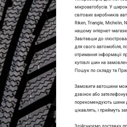
мікроавтобусів. У широ
світових виробників автош
Riken, Triangle, Michelin, 
нашому інтернет-магази
Завітавши до ілюстрова
для свого автомобіля, п
отримання інформації пр
купівлі шин на замовле
Пошук по складу та Пра
Замовити автошини можна
дзвінок або зателефону
порекомендують шини дл
цікавлять, і приймуть з
Здійснюємо доставку пр