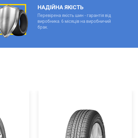
НАДІЙНА ЯКІСТЬ
Перевірена якість шин - гарантія від
виробника. 6 місяців на виробничий
брак.