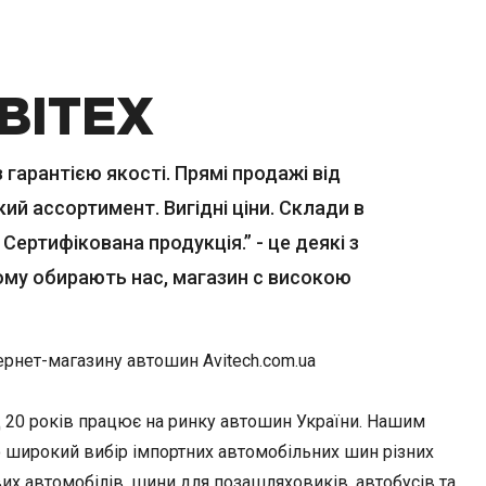
ВІТЕХ
гарантією якості. Прямі продажі від
ий ассортимент. Вигідні ціни. Склади в
 Сертифікована продукція.” - це деякі з
ому обирають нас, магазин с високою
ернет-магазину автошин Avitech.com.ua
д 20 років працює на ринку автошин України. Нашим
 широкий вибір імпортних автомобільних шин різних
их автомобілів, шини для позашляховиків, автобусів та