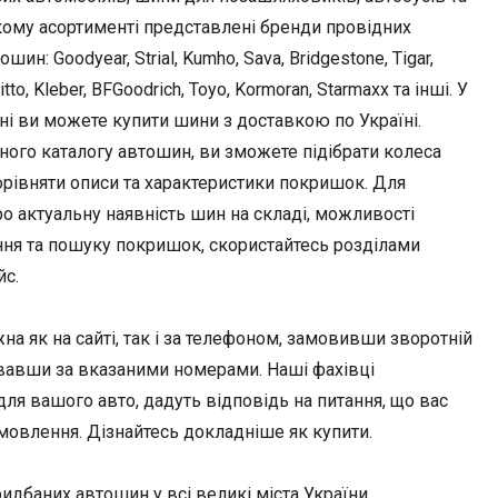
кому асортименті представлені бренди провідних
ин: Goodyear, Strial, Kumho, Sava, Bridgestone, Tigar,
Nitto, Kleber, BFGoodrich, Toyo, Kormoran, Starmaxx та інші. У
ні ви можете купити шини з доставкою по Україні.
ного каталогу автошин, ви зможете підібрати колеса
орівняти описи та характеристики покришок. Для
о актуальну наявність шин на складі, можливості
ння та пошуку покришок, скористайтесь розділами
йс.
 як на сайті, так і за телефоном, замовивши зворотній
вавши за вказаними номерами. Наші фахівці
я вашого авто, дадуть відповідь на питання, що вас
амовлення. Дізнайтесь докладніше як купити.
идбаних автошин у всі великі міста України