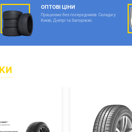
ОПТОВІ ЦІНИ
Працюємо без посередників. Склади у
Києві, Дніпрі та Запоріжжі.
КИ