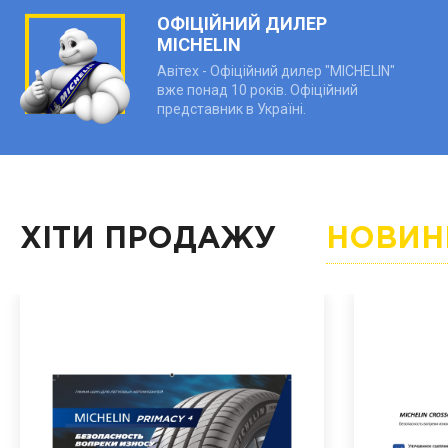
ОФІЦІЙНИЙ ДИЛЕР
MICHELIN
Авітех - Офіційний дилер "MICHELIN"
вже понад 10 років. Офіційний
представник в Україні.
ХІТИ ПРОДАЖУ
НОВИН