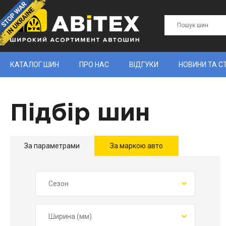
КАТАЛОГ ШИН
ПРО НАС
ВІДГУКИ
НОВИНИ ТА С
Підбір шин
За параметрами
За маркою авто