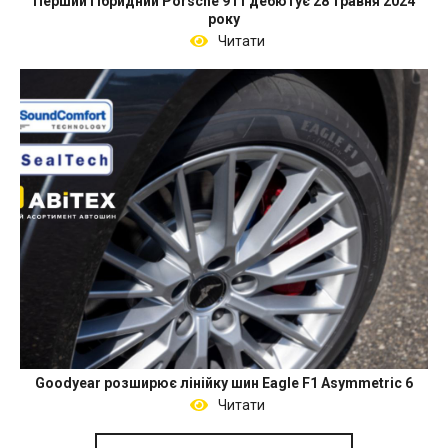
Перший гібридний Porsche 911 дебютує 28 травня 2024
року
Читати
Goodyear розширює лінійку шин Eagle F1 Asymmetric 6
Читати