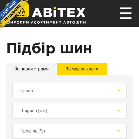
☰
Підбір шин
За параметрами
За маркою авто