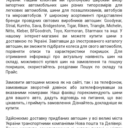
України. Нашим клієнтам ми пропонуємо широкий вибір
імпортних автомобільних шин різних типорозмірів для
легкових автомобілів, шини для позашляховиків, автобусів
та мікроавтобусів. У широкому асортименті представлені
бренди провідних світових виробників автошин: Goodyear,
Strial, Kumho, Sava, Bridgestone, Tigar, Riken, Triangle, Michelin,
Nitto, Kleber, BFGoodrich, Toyo, Kormoran, Starmaxx та інші. У
нашому інтернет-магазині ви можете купити шини з
доставкою по Україні. Завітавши до ілюстрованого каталогу
автошин, ви зможете підібрати колеса для свого автомобіля,
порівняти описи та характеристики покришок. Для
отримання інформації про актуальну наявність шин на
складі, можливості купівлі шин на замовлення та пошуку
покришок, скористайтесь розділами Пошук по складу та
Прайс.
Замовити автошини можна як на сайті, так і за телефоном,
замовивши зворотній дзвінок або зателефонувавши за
вказаними номерами. Наші фахівці порекомендують шини
для вашого авто, дадуть відповідь на питання, що вас
цікавлять, і приймуть замовлення. Дізнайтесь докладніше як
купити.
Здійснюємо доставку придбаних автошин у всі великі міста
України транспортними компаніями Нова пошта та Делівері.