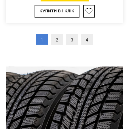
КУПИТИ В 1 КЛІК
1
2
3
4