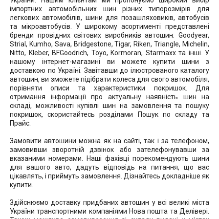
України. Нашим клієнтам ми пропонуємо широкий вибір
імпортних автомобільних шин різних типорозмірів для
легкових автомобілів, шини для позашляховиків, автобусів
та мікроавтобусів. У широкому асортименті представлені
бренди провідних світових виробників автошин: Goodyear,
Strial, Kumho, Sava, Bridgestone, Tigar, Riken, Triangle, Michelin,
Nitto, Kleber, BFGoodrich, Toyo, Kormoran, Starmaxx та інші. У
нашому інтернет-магазині ви можете купити шини з
доставкою по Україні. Завітавши до ілюстрованого каталогу
автошин, ви зможете підібрати колеса для свого автомобіля,
порівняти описи та характеристики покришок. Для
отримання інформації про актуальну наявність шин на
складі, можливості купівлі шин на замовлення та пошуку
покришок, скористайтесь розділами Пошук по складу та
Прайс.
Замовити автошини можна як на сайті, так і за телефоном,
замовивши зворотній дзвінок або зателефонувавши за
вказаними номерами. Наші фахівці порекомендують шини
для вашого авто, дадуть відповідь на питання, що вас
цікавлять, і приймуть замовлення. Дізнайтесь докладніше як
купити.
Здійснюємо доставку придбаних автошин у всі великі міста
України транспортними компаніями Нова пошта та Делівері.