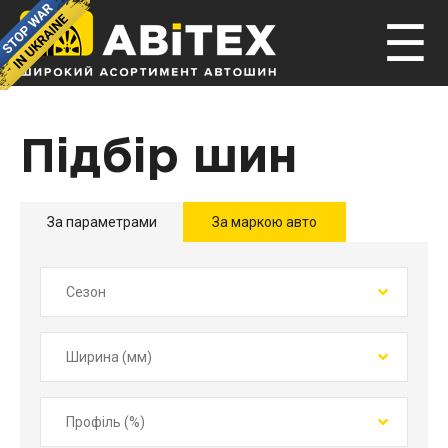
☰
Підбір шин
За параметрами
За маркою авто