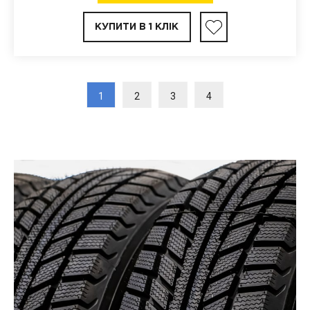
КУПИТИ В 1 КЛІК
1
2
3
4