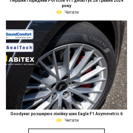
Перший гібридний Porsche 911 дебютує 28 травня 2024
року
Читати
Goodyear розширює лінійку шин Eagle F1 Asymmetric 6
Читати