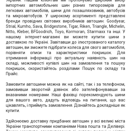
України. Нашим клієнтам ми пропонуємо широкий вибір
імпортних автомобільних шин різних типорозмірів для
легкових автомобілів, шини для позашляховиків, автобусів
та мікроавтобусів. У широкому асортименті представлені
бренди провідних світових виробників автошин: Goodyear,
Strial, Kumho, Sava, Bridgestone, Tigar, Riken, Triangle, Michelin,
Nitto, Kleber, BFGoodrich, Toyo, Kormoran, Starmaxx та інші. У
нашому інтернет-магазині ви можете купити шини з
доставкою по Україні. Завітавши до ілюстрованого каталогу
автошин, ви зможете підібрати колеса для свого автомобіля,
порівняти описи та характеристики покришок. Для
отримання інформації про актуальну наявність шин на
складі, можливості купівлі шин на замовлення та пошуку
покришок, скористайтесь розділами Пошук по складу та
Прайс.
Замовити автошини можна як на сайті, так і за телефоном,
замовивши зворотній дзвінок або зателефонувавши за
вказаними номерами. Наші фахівці порекомендують шини
для вашого авто, дадуть відповідь на питання, що вас
цікавлять, і приймуть замовлення. Дізнайтесь докладніше як
купити.
Здійснюємо доставку придбаних автошин у всі великі міста
України транспортними компаніями Нова пошта та Делівері.