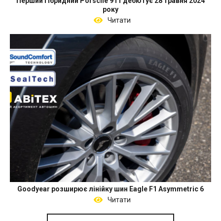
Перший гібридний Porsche 911 дебютує 28 травня 2024
року
Читати
Goodyear розширює лінійку шин Eagle F1 Asymmetric 6
Читати