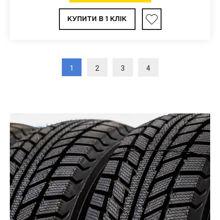
КУПИТИ В 1 КЛІК
1
2
3
4