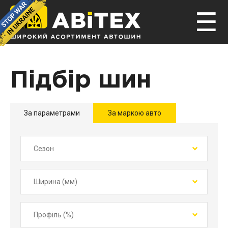
☰
Підбір шин
За параметрами
За маркою авто