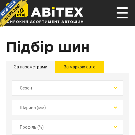
☰
Підбір шин
За параметрами
За маркою авто