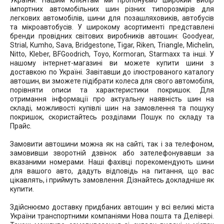
України. Нашим клієнтам ми пропонуємо широкий вибір
імпортних автомобільних шин різних типорозмірів для
легкових автомобілів, шини для позашляховиків, автобусів
та мікроавтобусів. У широкому асортименті представлені
бренди провідних світових виробників автошин: Goodyear,
Strial, Kumho, Sava, Bridgestone, Tigar, Riken, Triangle, Michelin,
Nitto, Kleber, BFGoodrich, Toyo, Kormoran, Starmaxx та інші. У
нашому інтернет-магазині ви можете купити шини з
доставкою по Україні. Завітавши до ілюстрованого каталогу
автошин, ви зможете підібрати колеса для свого автомобіля,
порівняти описи та характеристики покришок. Для
отримання інформації про актуальну наявність шин на
складі, можливості купівлі шин на замовлення та пошуку
покришок, скористайтесь розділами Пошук по складу та
Прайс.
Замовити автошини можна як на сайті, так і за телефоном,
замовивши зворотній дзвінок або зателефонувавши за
вказаними номерами. Наші фахівці порекомендують шини
для вашого авто, дадуть відповідь на питання, що вас
цікавлять, і приймуть замовлення. Дізнайтесь докладніше як
купити.
Здійснюємо доставку придбаних автошин у всі великі міста
України транспортними компаніями Нова пошта та Делівері.