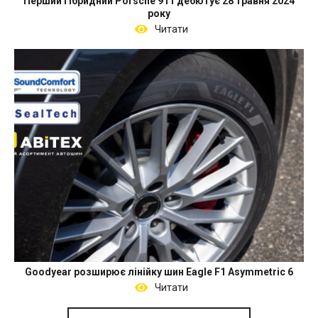
Перший гібридний Porsche 911 дебютує 28 травня 2024
року
Читати
Goodyear розширює лінійку шин Eagle F1 Asymmetric 6
Читати