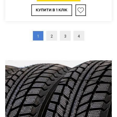
КУПИТИ В 1 КЛІК
1
2
3
4