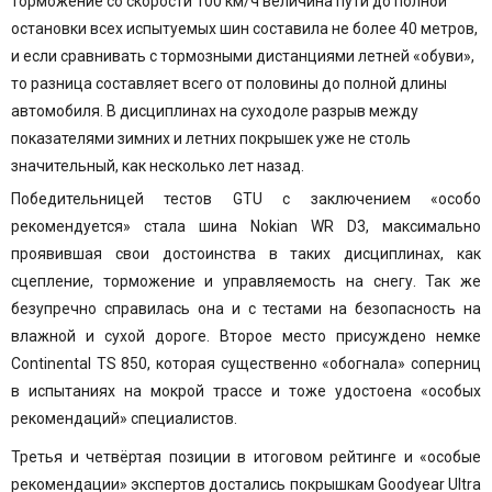
торможение со скорости 100 км/ч величина пути до полной
остановки всех испытуемых шин составила не более 40 метров,
и если сравнивать с тормозными дистанциями летней «обуви»,
то разница составляет всего от половины до полной длины
автомобиля. В дисциплинах на суходоле разрыв между
показателями зимних и летних покрышек уже не столь
значительный, как несколько лет назад.
Победительницей тестов GTU с заключением «особо
рекомендуется» стала шина
Nokian WR D3
, максимально
проявившая свои достоинства в таких дисциплинах, как
сцепление, торможение и управляемость на снегу. Так же
безупречно справилась она и с тестами на безопасность на
влажной и сухой дороге. Второе место присуждено немке
Continental TS 850
, которая существенно «обогнала» соперниц
в испытаниях на мокрой трассе и тоже удостоена «особых
рекомендаций» специалистов.
Третья и четвёртая позиции в итоговом рейтинге и «особые
рекомендации» экспертов достались покрышкам
Goodyear Ultra