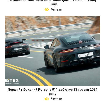
BFGoodrich замінила свою найвідомішу позашляхову
шину
Читати
Перший гібридний Porsche 911 дебютує 28 травня 2024
року
Читати