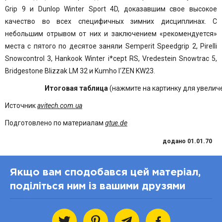
Grip 9
и
Dunlop Winter Sport 4D
, доказавшим свое высокое
качество во всех специфичных зимних дисциплинах. С
небольшим отрывом от них и заключением «рекомендуется»
места с пятого по десятое заняли Semperit Speedgrip 2,
Pirelli
Snowcontrol 3
, Hankook Winter i*cept RS,
Vredestein Snowtrac 5
,
Bridgestone Blizzak LM 32
и
Kumho I‘ZEN KW23
.
Итоговая таблица
(нажмите на картинку для увелич
Источник
avitech.com.ua
Подготовлено по материалам
gtue.de
додано 01.01.70
Якщо вам сподобався цей матеріал,
поділіться ним із вашими друзями