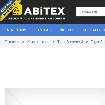
КАТАЛОГ ШИН
ПРО НАС
ВІДГУКИ
НОВИНИ ТА С
Головна
>
Каталог шин
>
Tigar Summer 3
>
Tigar S