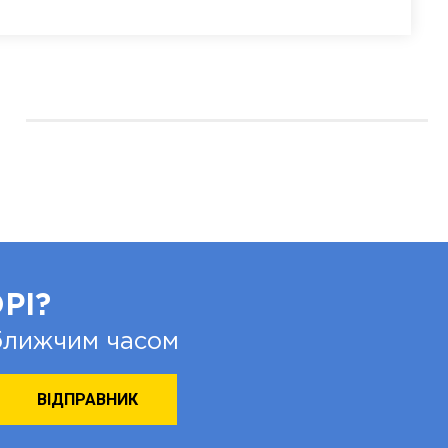
РІ?
йближчим часом