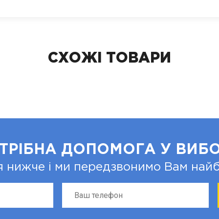
СХОЖІ ТОВАРИ
ТРІБНА ДОПОМОГА У ВИБО
я нижче і ми передзвонимо Вам на