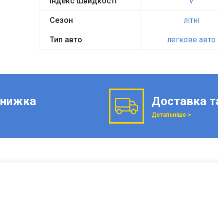
Індекс швидкості
V
Сезон
літні
Тип авто
легкове авто
нижка
Доставка т
Детальніше >