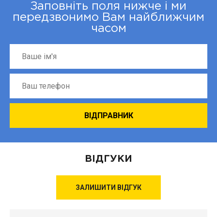
Заповніть поля нижче і ми
передзвонимо Вам найближчим
часом
ВІДГУКИ
ЗАЛИШИТИ ВІДГУК