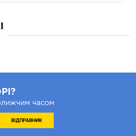
І
РІ?
йближчим часом