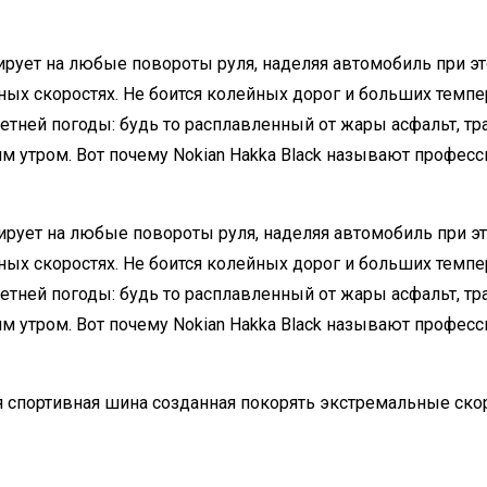
ирует на любые повороты руля, наделяя автомобиль при
ных скоростях. Не боится колейных дорог и больших темп
етней погоды: будь то расплавленный от жары асфальт, т
 утром. Вот почему Nokian Hakka Black называют професс
ирует на любые повороты руля, наделяя автомобиль при 
ных скоростях. Не боится колейных дорог и больших темп
етней погоды: будь то расплавленный от жары асфальт, т
м утром. Вот почему
Nokian Hakka Black
называют професси
я спортивная шина созданная покорять экстремальные ско