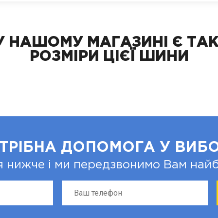
У НАШОМУ МАГАЗИНІ Є ТАК
РОЗМІРИ ЦІЄЇ ШИНИ
ТРІБНА ДОПОМОГА У ВИБО
я нижче і ми передзвонимо Вам на