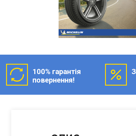
100% гарантія
З
повернення!