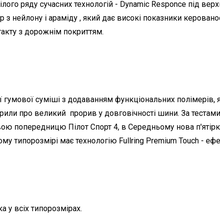
цілого ряду сучасних технологій - Dynamic Responce під ве
 з нейлону і араміду , який дає високі показники керовано
такту з дорожнім покриттям.
 гумової суміші з додаванням функціональних полімерів, я
ворили про великий прорив у довговічності шини. За тестам
свою попередницю Пілот Спорт 4, в Середньому нова п'ятір
му типорозмірі має технологію Fullring Premium Touch - еф
а у всіх типорозмірах.