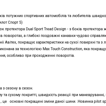
в потужних спортивних автомобілів та любителів швидкої ї
лот Спорт 5)
протектора Dual Sport Tread Design - з боків протектора ж
а в поворотах, а глибокі поздовжні канавки чудово справл
нії Авітех, покращує характеристики на сухої поверхні та з
конана за технологією Max Touch Construction, яка покращує
ня, особливо при проходженні поворотів.
а з сезону в сезон.
у та сухому покритті, швидкість реакції при маневруванн
 це основні покращені зміни даної шини. .Новинка pilot sp