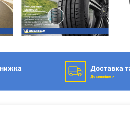
нижка
Доставка т
Детальніше >