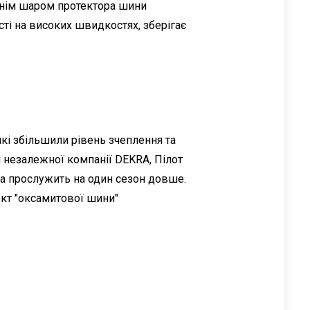
рхнім шаром протектора шини
сті на високих швидкостях, зберігає
кі збільшили рівень зчеплення та
и незалежної компанії DEKRA, Пілот
ка прослужить на один сезон довше.
ект "оксамитової шини"