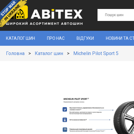
КАТАЛОГ ШИН
ПРО НАС
ВІДГУКИ
НОВИНИ ТА С
Головна
>
Каталог шин
>
Michelin Pilot Sport 5