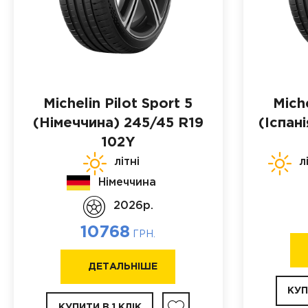
Michelin Pilot Sport 5
Miche
(Німеччина)
245/45 R19
(Іспані
102Y
літні
л
Німеччина
2026p.
10768
ГРН.
ДЕТАЛЬНІШЕ
КУП
КУПИТИ В 1 КЛІК