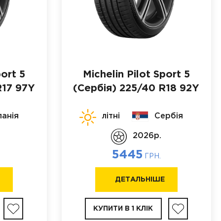
port 5
Michelin Pilot Sport 5
17 97Y
(Сербія)
225/40 R18 92Y
панія
літні
Сербія
2026p.
5445
ГРН.
Е
ДЕТАЛЬНІШЕ
КУПИТИ В 1 КЛІК