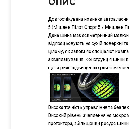
ОПИС
Довгоочікувана новинка автовласникі
5 (Мішлен Пілот Спорт 5 / Мишлен Пи
Дана шина має асиметричний малюнок 
відпрацьовують на сухій поверхні т
цілому, як запевняє спеціаліст компа
аквапланування. Конструкція шини ви
що сприяє підвищенню рівня зчеплен
Висока точність управління та безпек
Високий рівень зчеплення на мокром
протектора, збільшений ресурс шини ,