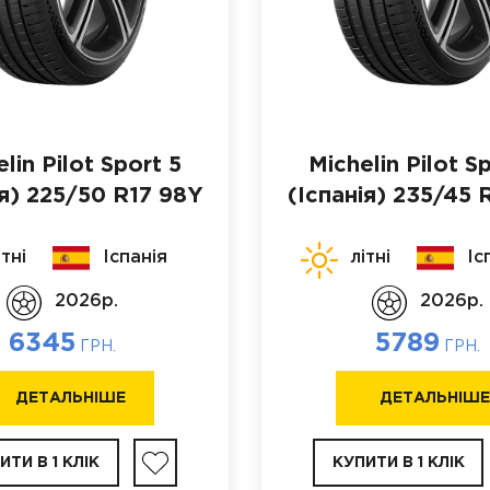
lin Pilot Sport 5
Michelin Pilot S
я)
225/50 R17 98Y
(Іспанія)
235/45 R
ітні
Іспанія
літні
Іс
2026p.
2026p.
6345
5789
ГРН.
ГРН.
ДЕТАЛЬНІШЕ
ДЕТАЛЬНІШ
ИТИ В 1 КЛІК
КУПИТИ В 1 КЛІК