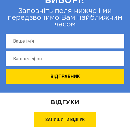
ВИБОРІ?
Заповніть поля нижче і ми
передзвонимо Вам найближчим
часом
ВІДГУКИ
ЗАЛИШИТИ ВІДГУК