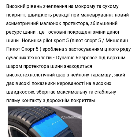
Високий рівень зчеплення на мокрому та сухому
покритті, швидкість реакції при маневруванні, новий
асиметричний малюнок протектора, збільшений
ресурс шини , це основні покращені зміни даної
шини. .Новинка pilot sport 5 (пілот спорт 5 / Мишелин
Пилот Спорт 5 ) зроблена з застосуванням цілого ряду
сучасних технологій - Dynamic Responce під верхнім
шаром протектора шини знаходиться
високотехнологічний шар з нейлону і араміду , який
дає високі показники керованості на високих
швидкостях, зберігає максимальну та стабільну
пляму контакту з дорожнім покриттям.