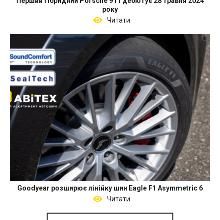
Перший гібридний Porsche 911 дебютує 28 травня 2024
року
Читати
Goodyear розширює лінійку шин Eagle F1 Asymmetric 6
Читати