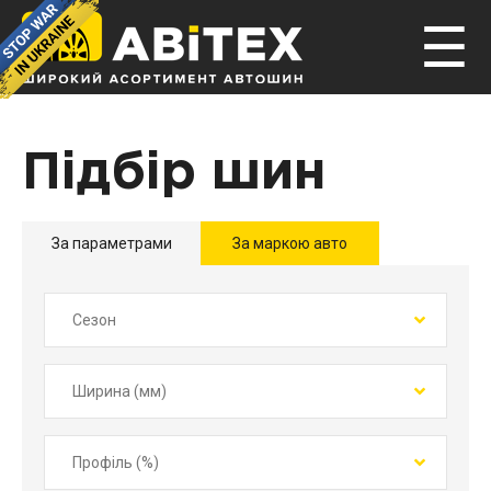
☰
Підбір шин
За параметрами
За маркою авто