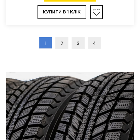
КУПИТИ В 1 КЛІК
1
2
3
4