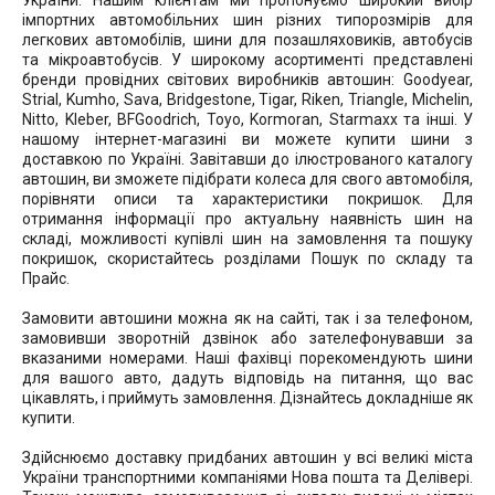
України. Нашим клієнтам ми пропонуємо широкий вибір
імпортних автомобільних шин різних типорозмірів для
легкових автомобілів, шини для позашляховиків, автобусів
та мікроавтобусів. У широкому асортименті представлені
бренди провідних світових виробників автошин: Goodyear,
Strial, Kumho, Sava, Bridgestone, Tigar, Riken, Triangle, Michelin,
Nitto, Kleber, BFGoodrich, Toyo, Kormoran, Starmaxx та інші. У
нашому інтернет-магазині ви можете купити шини з
доставкою по Україні. Завітавши до ілюстрованого каталогу
автошин, ви зможете підібрати колеса для свого автомобіля,
порівняти описи та характеристики покришок. Для
отримання інформації про актуальну наявність шин на
складі, можливості купівлі шин на замовлення та пошуку
покришок, скористайтесь розділами Пошук по складу та
Прайс.
Замовити автошини можна як на сайті, так і за телефоном,
замовивши зворотній дзвінок або зателефонувавши за
вказаними номерами. Наші фахівці порекомендують шини
для вашого авто, дадуть відповідь на питання, що вас
цікавлять, і приймуть замовлення. Дізнайтесь докладніше як
купити.
Здійснюємо доставку придбаних автошин у всі великі міста
України транспортними компаніями Нова пошта та Делівері.