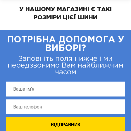
У НАШОМУ МАГАЗИНІ Є ТАКІ
РОЗМІРИ ЦІЄЇ ШИНИ
ПОТРІБНА ДОПОМОГА У
ВИБОРІ?
Заповніть поля нижче і ми
передзвонимо Вам найближчим
часом