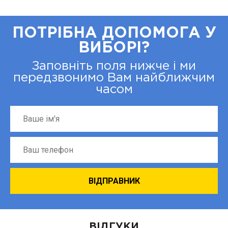
ПОТРІБНА ДОПОМОГА У
ВИБОРІ?
Заповніть поля нижче і ми
передзвонимо Вам найближчим
часом
ВІДГУКИ