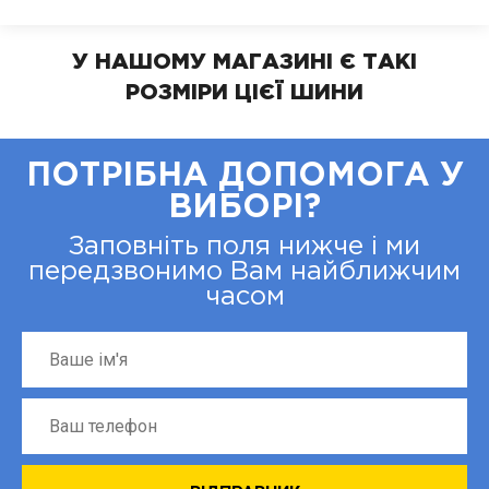
У НАШОМУ МАГАЗИНІ Є ТАКІ
РОЗМІРИ ЦІЄЇ ШИНИ
ПОТРІБНА ДОПОМОГА У
ВИБОРІ?
Заповніть поля нижче і ми
передзвонимо Вам найближчим
часом