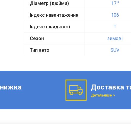
Діаметр (дюйми)
17 "
Індекс навантаження
106
Індекс швидкості
T
Сезон
зимові
Тип авто
SUV
нижка
Доставка т
Детальніше >