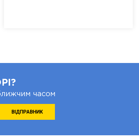
РІ?
йближчим часом