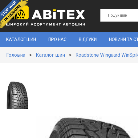
КАТАЛОГ ШИН
ПРО НАС
ВІДГУКИ
НОВИНИ ТА С
Головна
>
Каталог шин
>
Roadstone Winguard WinSpi