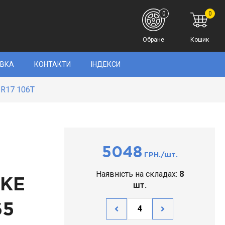
0
0
Обране
Кошик
АВКА
КОНТАКТИ
ІНДЕКСИ
 R17 106T
5048
ГРН./шт.
Наявність на складах:
8
IKE
шт.
65