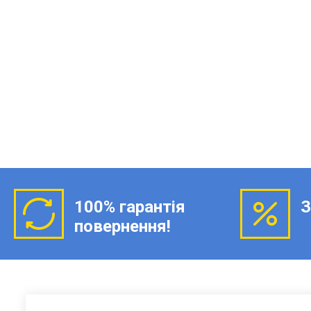
100% гарантія
З
повернення!