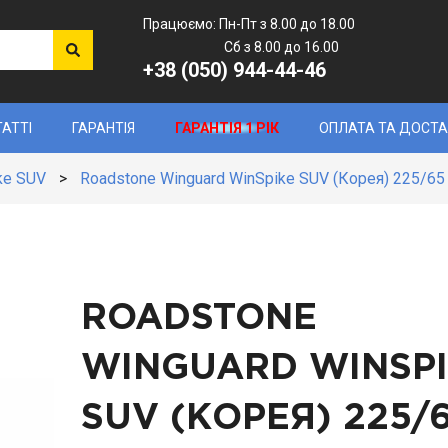
Працюємо: Пн-Пт з 8.00 до 18.00
Сб з 8.00 до 16.00
+38 (050) 944-44-46
ТАТТІ
ГАРАНТІЯ
ГАРАНТІЯ 1 РІК
ОПЛАТА ТА ДОСТ
ke SUV
>
Roadstone Winguard WinSpike SUV (Корея) 225/65
ROADSTONE
WINGUARD WINSP
SUV (КОРЕЯ)
225/