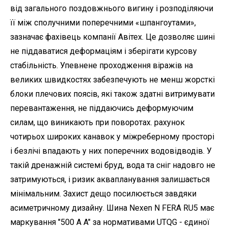
від загального поздовжнього вигину і розподіляючи
її між сполучними поперечними «шпангоутами»,
зазначає фахівець компанії Авітех. Це дозволяє шині
не піддаватися деформаціям і зберігати курсову
стабільність. Упевнене проходження віражів на
великих швидкостях забезпечують не менш жорсткі
блоки плечових поясів, які також здатні витримувати
перевантаження, не піддаючись деформуючим
силам, що виникають при поворотах. рахунок
чотирьох широких канавок у міжреберному просторі
і безлічі впадають у них поперечних водовідводів. У
такій дренажній системі бруд, вода та сніг надовго не
затримуються, і ризик аквапланування залишається
мінімальним. Захист дещо посилюється завдяки
асиметричному дизайну. Шина Nexen N FERA RU5 має
маркування "500 A A" за нормативами UTQG - єдиної