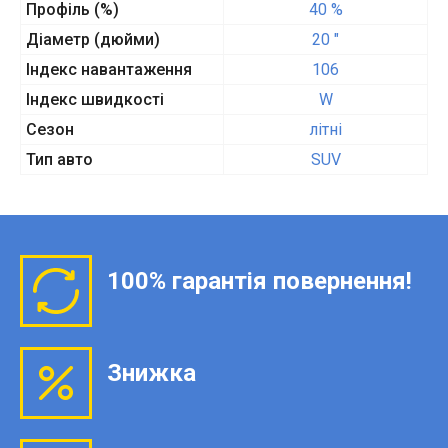
Профіль (%)
40 %
Діаметр (дюйми)
20 "
Індекс навантаження
106
Індекс швидкості
W
Сезон
літні
Тип авто
SUV
100% гарантія повернення!
Знижка