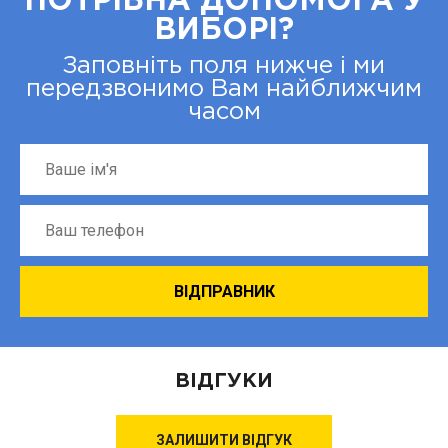
ПОТРІБНА ДОПОМОГА У
ВИБОРІ?
Заповніть поля нижче і ми
передзвонимо Вам найближчим
часом
ВІДГУКИ
ЗАЛИШИТИ ВІДГУК