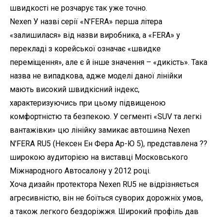
швидкості не розчарує так уже точно.
Nexen У назві серії «N'FERA» перша літера
«залишилася» від назви виробника, а «FERA» у
перекладі з корейської означає «швидке
переміщення», але є й інше значення – «дикість». Така
назва не випадкова, адже моделі даної лінійки
мають високий швидкісний індекс,
характеризуючись при цьому підвищеною
комфортністю та безпекою. У сегменті «SUV та легкі
вантажівки» цю лінійку замикає автошина Nexen
N'FERA RU5 (Нексен Ен Фера Ар-Ю 5), представлена ??
широкою аудиторією на виставці Московського
Міжнародного Автосалону у 2012 році.
Хоча дизайн протектора Nexen RU5 не відрізняється
агресивністю, він не боїться суворих дорожніх умов,
а також легкого бездоріжжя. Широкий профіль дав