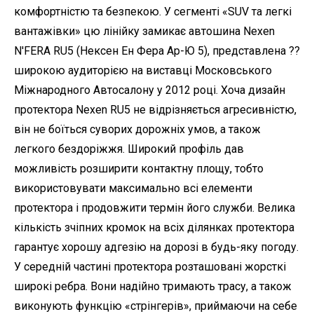
комфортністю та безпекою. У сегменті «SUV та легкі
вантажівки» цю лінійку замикає автошина Nexen
N'FERA RU5 (Нексен Ен Фера Ар-Ю 5), представлена ??
широкою аудиторією на виставці Московського
Міжнародного Автосалону у 2012 році. Хоча дизайн
протектора Nexen RU5 не відрізняється агресивністю,
він не боїться суворих дорожніх умов, а також
легкого бездоріжжя. Широкий профіль дав
можливість розширити контактну площу, тобто
використовувати максимально всі елементи
протектора і продовжити термін його служби. Велика
кількість зчіпних кромок на всіх ділянках протектора
гарантує хорошу адгезію на дорозі в будь-яку погоду.
У середній частині протектора розташовані жорсткі
широкі ребра. Вони надійно тримають трасу, а також
виконують функцію «стрінгерів», приймаючи на себе