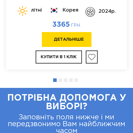
літні
Корея
2024p.
3365
ГРН.
ДЕТАЛЬНІШЕ
КУПИТИ В 1 КЛІК
ПОТРІБНА ДОПОМОГА У
ВИБОРІ?
Заповніть поля нижче і ми
передзвонимо Вам найближчим
часом