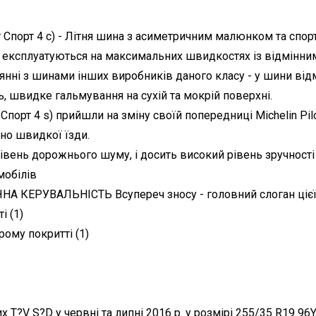
ілот Спорт 4 с) - Літня шина з асиметричним малюнком та сп
а експлуатуються на максимальних швидкостях із відмінним
нні з шинами інших виробників даного класу - у шини відм
ь, швидке гальмування на сухій та мокрій поверхні.
т Спорт 4 s) прийшли на зміну своїй попередниці Michelin Pilo
но швидкої їзди.
вень дорожнього шуму, і досить високий рівень зручності 
мобілів
КЕРУВАЛЬНІСТЬ Всупереч зносу - головний слоган цієї
і (1)
рому покритті (1)
х T?V S?D у червні та липні 2016 р. у розмірі 255/35 R19 96Y