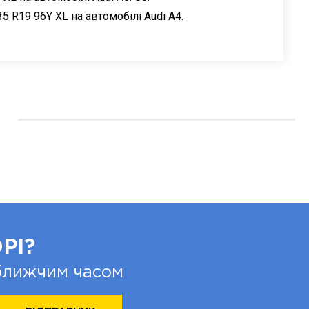
35 R19 96Y XL на автомобілі Audi A4.
РІ?
йближчим часом