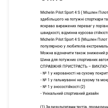
Michelin Pilot Sport 4 S ( Мішлен П
здебільшого на потужні спорткари т
яскраво виражених переваг у порівня
швидкості, відмінна курсова стійкіст
Michelin Pilot Sport 4 S (Мішлен Піло
популярною у любителів екстремаль
Можна відзначити також знижений рі
Шина для потужних спортивних авто
СПРАВЖНЯ ПРИСТРАСТЬ – ВИКЛЮЧНА 
- № 1 у керованості на сухому покритт
- № 1 у гальмуванні на сухому та мок
- № 1 у зносостійкості (2)
- Унікальний спортивний дизайн
(1) За результатами тестів, проведени