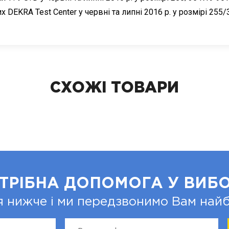
х DEKRA Test Center у червні та липні 2016 р. у розмірі 255/
СХОЖІ ТОВАРИ
ТРІБНА ДОПОМОГА У ВИБО
я нижче і ми передзвонимо Вам на