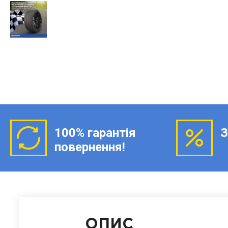
100% гарантія
З
повернення!
ОПИС