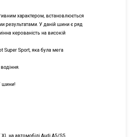
ортивним характером, встановлюється
и результатами. У даній шини є ряд
інна керованість на високій
t Super Sport, яка була мега
водіння.
 шини!
 XL на автомобілі Audi A5/S5.