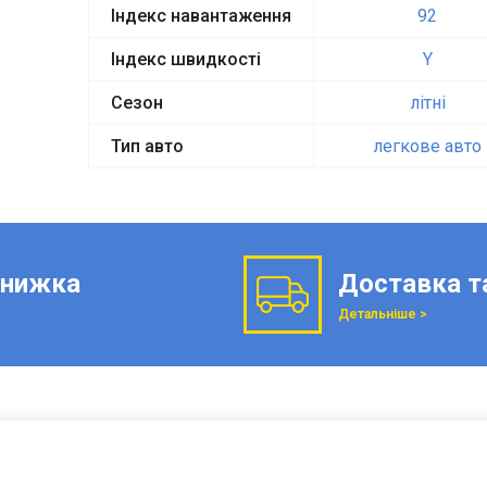
Індекс навантаження
92
Індекс швидкості
Y
Сезон
літні
Тип авто
легкове авто
нижка
Доставка т
Детальніше >