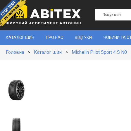
КАТАЛОГ ШИН
ПРО НАС
ВІДГУКИ
НОВИНИ ТА С
Головна
>
Каталог шин
>
Michelin Pilot Sport 4 S N0