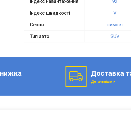
Індекс навантаження
92
Індекс швидкості
V
Сезон
зимові
Тип авто
SUV
нижка
Доставка т
Детальніше >