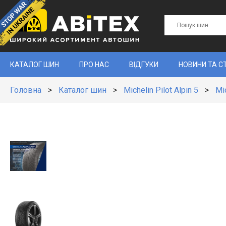
КАТАЛОГ ШИН
ПРО НАС
ВІДГУКИ
НОВИНИ ТА С
Головна
>
Каталог шин
>
Michelin Pilot Alpin 5
>
Mi