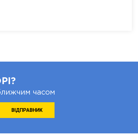
РІ?
йближчим часом