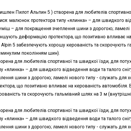
 Мишлен Пилот Альпин 5 ) створена для любителів спортивно
лися: малюнок протектора типу «ялинка» – для швидкого від
суміш – для покращення зчеплення шини з дорогою; ламелі 
ншують деформацію протектора, що позитивно впливає на 
ot Alpin 5 забезпечують хорошу керованість та скорочують 
з минулим поколінням шин).
творена для любителів спортивної та швидкої їзди, для поту
у «ялинка» – для швидкого відведення води та талого снігу
лення шини з дорогою; ламелі нового типу - служать для 
ора, що позитивно впливає на керованість автомобіля. В р
ерованість та скорочують гальмівний шлях на 3 м (внутрішні
творена для любителів спортивної та швидкої їзди, для поту
у «ялинка» – для швидкого відведення води та талого снігу
лення шини з дорогою; ламелі нового типу - служать для 