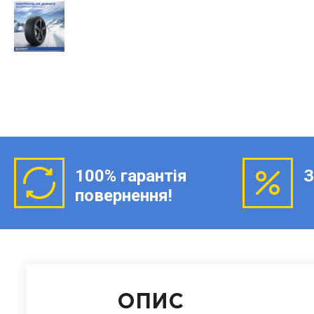
100% гарантія
З
повернення!
ОПИС