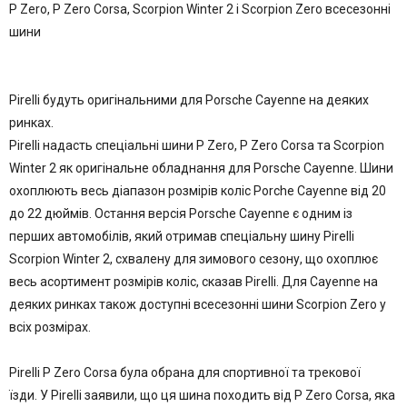
P Zero, P Zero Corsa, Scorpion Winter 2 і Scorpion Zero всесезонні
шини
Pirelli будуть оригінальними для Porsche Cayenne на деяких
ринках.
Pirelli надасть спеціальні шини P Zero, P Zero Corsa та Scorpion
Winter 2 як оригінальне обладнання для Porsche Cayenne. Шини
охоплюють весь діапазон розмірів коліс Porche Cayenne від 20
до 22 дюймів. Остання версія Porsche Cayenne є одним із
перших автомобілів, який отримав спеціальну шину Pirelli
Scorpion Winter 2, схвалену для зимового сезону, що охоплює
весь асортимент розмірів коліс, сказав Pirelli. Для Cayenne на
деяких ринках також доступні всесезонні шини Scorpion Zero у
всіх розмірах.
Pirelli P Zero Corsa була обрана для спортивної та трекової
їзди. У Pirelli заявили, що ця шина походить від P Zero Corsa, яка