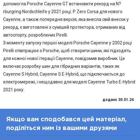
допомогла Porsche Cayenne GT встановити рекорд на N?
rburgring Nordschleife у 2021 році. P Zero Corsa для нового
Cayenne, а також попередня версія, яка внесла свій внесок у
рекорд, є виготовлені з сумішей протектора, отриманих від
автоспорту, розроблених Pirelli.
З моменту запуску першої моделі Porsche Cayenne у 2002 році
Pirelli співпрацює з Porsche, щоб створити шини, які підходять
для кожної нової ітерації Cayenne, повідомив виробник. Це
включає розробку шин для гібридних варіантів, таких як
Cayenne S Hybrid, Cayenne S E-Hybrid, що підключається до
електромережі, і нещодавно для моделі Cayenne Turbo E-Hybrid
2021 року.
додано 30.01.24
Якщо вам сподобався цей матеріал,
поділіться ним із вашими друзями