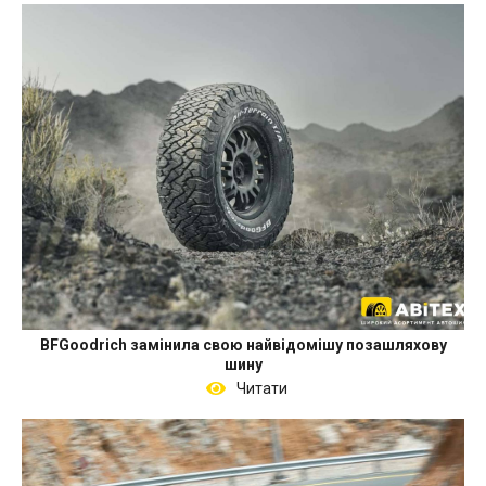
BFGoodrich замінила свою найвідомішу позашляхову
шину
Читати