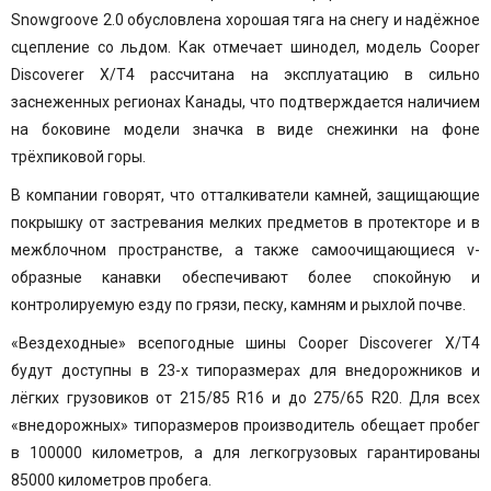
Snowgroove 2.0 обусловлена хорошая тяга на снегу и надёжное
сцепление со льдом. Как отмечает шинодел, модель Cooper
Discoverer X/T4 рассчитана на эксплуатацию в сильно
заснеженных регионах Канады, что подтверждается наличием
на боковине модели значка в виде снежинки на фоне
трёхпиковой горы.
В компании говорят, что отталкиватели камней, защищающие
покрышку от застревания мелких предметов в протекторе и в
межблочном пространстве, а также самоочищающиеся v-
образные канавки обеспечивают более спокойную и
контролируемую езду по грязи, песку, камням и рыхлой почве.
«Вездеходные» всепогодные
шины Cooper
Discoverer X/T4
будут доступны в 23-х типоразмерах для внедорожников и
лёгких грузовиков от 215/85 R16 и до 275/65 R20. Для всех
«внедорожных» типоразмеров производитель обещает пробег
в 100000 километров, а для легкогрузовых гарантированы
85000 километров пробега.