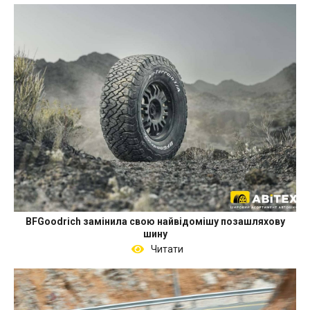
BFGoodrich замінила свою найвідомішу позашляхову
шину
Читати