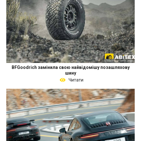
BFGoodrich замінила свою найвідомішу позашляхову
шину
Читати