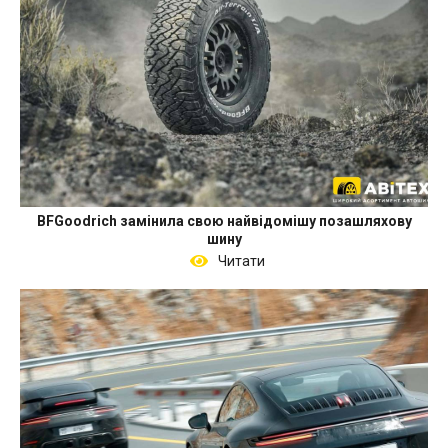
BFGoodrich замінила свою найвідомішу позашляхову
шину
Читати