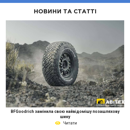
НОВИНИ ТА СТАТТІ
BFGoodrich замінила свою найвідомішу позашляхову
шину
Читати