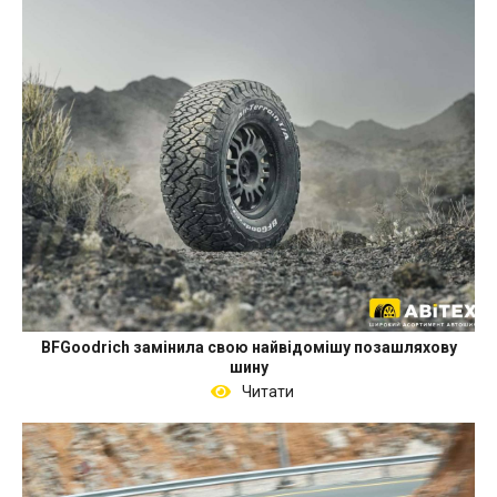
BFGoodrich замінила свою найвідомішу позашляхову
шину
Читати