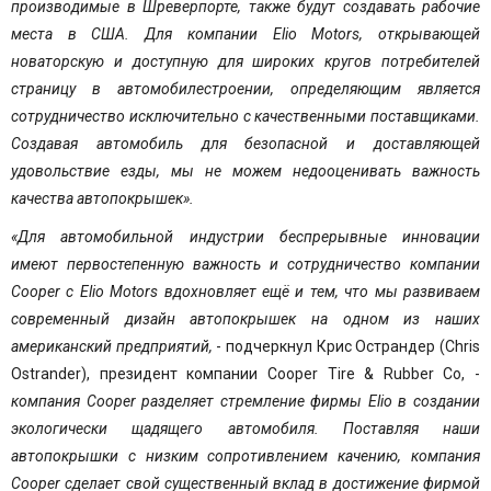
производимые в Шреверпорте, также будут создавать рабочие
места в США. Для компании Elio Motors, открывающей
новаторскую и доступную для широких кругов потребителей
страницу в автомобилестроении, определяющим является
сотрудничество исключительно с качественными поставщиками.
Создавая автомобиль для безопасной и доставляющей
удовольствие езды, мы не можем недооценивать важность
качества автопокрышек».
«Для автомобильной индустрии беспрерывные инновации
имеют первостепенную важность и сотрудничество компании
Cooper с Elio Motors вдохновляет ещё и тем, что мы развиваем
современный дизайн автопокрышек на одном из наших
американский предприятий,
- подчеркнул Крис Острандер (Chris
Ostrander), президент компании
Cooper Tire & Rubber Co
, -
к
омпания Cooper разделяет стремление фирмы Elio в создании
экологически щадящего автомобиля. Поставляя наши
автопокрышки с низким сопротивлением качению, компания
Cooper сделает свой существенный вклад в достижение фирмой