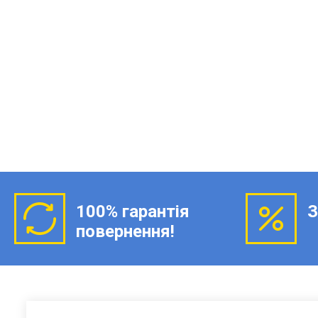
100% гарантія
З
повернення!