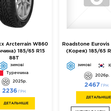
xx Arcterrain W860
Roadstone Eurovis 
ччина)
185/65 R15
(Корея)
185/65 R
88T
зимові
зимові
Туреччина
2026p.
2025p.
2467
ГРН.
2236
ГРН.
ДЕТАЛЬНІШ
ДЕТАЛЬНІШЕ