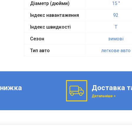
Діаметр (дюйми)
15 "
Індекс навантаження
92
Індекс швидкості
T
Сезон
зимові
Тип авто
легкове авто
нижка
Доставка т
Детальніше >