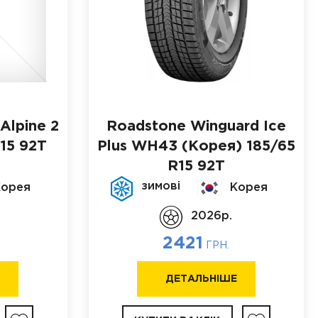
Alpine 2
Roadstone Winguard Ice
15 92T
Plus WH43 (Корея)
185/65
R15 92T
зимові
Корея
Корея
2026p.
2421
ГРН.
Е
ДЕТАЛЬНІШЕ