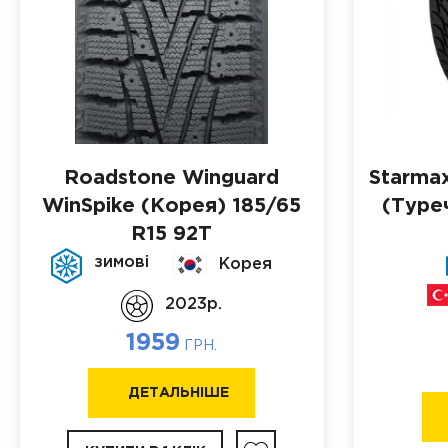
Roadstone Winguard
Starma
WinSpike (Корея)
185/65
(Туре
R15 92T
зимові
Корея
2023p.
1959
ГРН.
ДЕТАЛЬНІШЕ