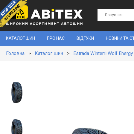
КАТАЛОГ ШИН
ПРО НАС
ВІДГУКИ
НОВИНИ ТА С
Головна
>
Каталог шин
>
Estrada Winterri Wolf Energy