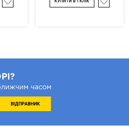
КУПИТИ В 1 КЛІК
РІ?
йближчим часом