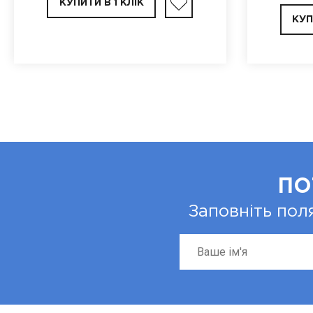
КУПИТИ В 1 КЛІК
КУП
ПО
Заповніть пол