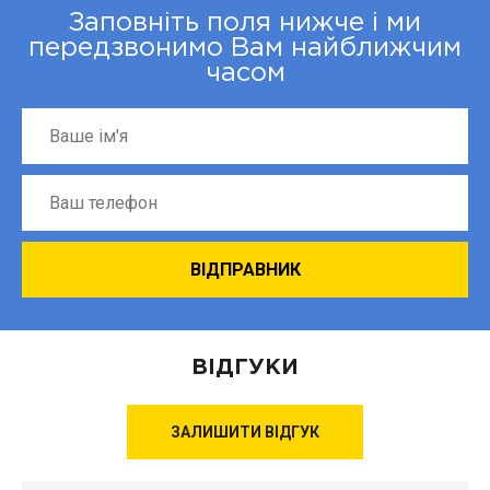
Заповніть поля нижче і ми
передзвонимо Вам найближчим
часом
ВІДГУКИ
ЗАЛИШИТИ ВІДГУК