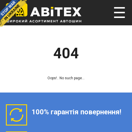
☰
404
Oops!.. No such page...
100% гарантія повернення!