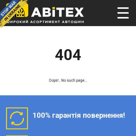
☰
404
Oops!.. No such page...
100% гарантія повернення!