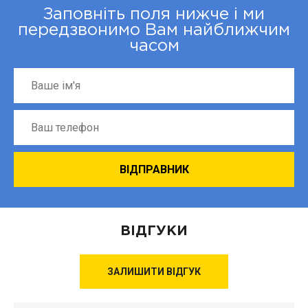
Заповніть поля нижче і ми
передзвонимо Вам найближчим
часом
ВІДГУКИ
ЗАЛИШИТИ ВІДГУК