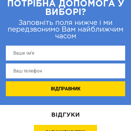
ПОТРІБНА ДОПОМОГА У
ВИБОРІ?
Заповніть поля нижче і ми
передзвонимо Вам найближчим
часом
ВІДГУКИ