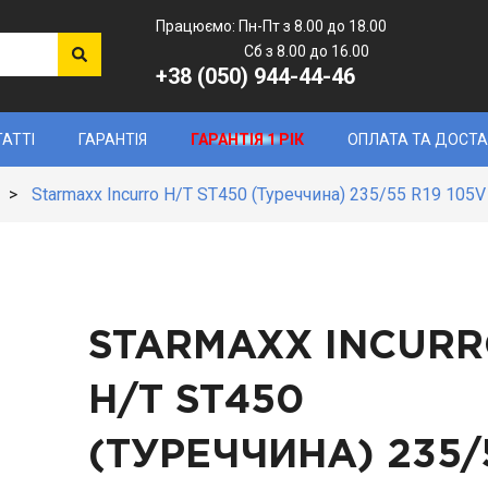
Працюємо: Пн-Пт з 8.00 до 18.00
Сб з 8.00 до 16.00
+38 (050) 944-44-46
ТАТТІ
ГАРАНТІЯ
ГАРАНТІЯ 1 РІК
ОПЛАТА ТА ДОСТ
>
Starmaxx Incurro H/T ST450 (Туреччина) 235/55 R19 105V
STARMAXX INCUR
H/T ST450
(ТУРЕЧЧИНА)
235/