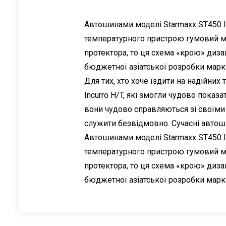
Автошинами моделі Starmaxx ST450 In
температурного пристрою гумовий м
протектора, то ця схема «крою» диз
бюджетної азіатської розробки марки
Для тих, хто хоче їздити на надійни
Incurro H/T, які змогли чудово показ
вони чудово справляються зі своїми
служити безвідмовно. Сучасні автоши
Автошинами моделі Starmaxx ST450 In
температурного пристрою гумовий м
протектора, то ця схема «крою» диз
бюджетної азіатської розробки марки