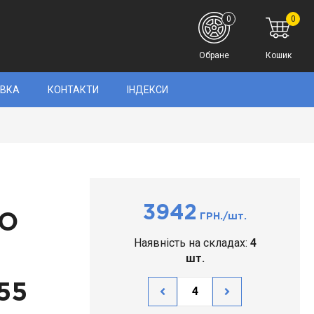
0
0
Обране
Кошик
АВКА
КОНТАКТИ
ІНДЕКСИ
3942
RO
ГРН./шт.
Наявність на складах:
4
шт.
55