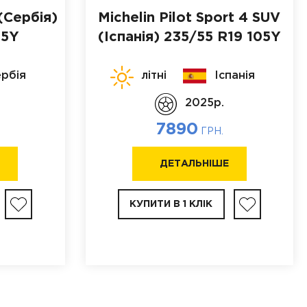
(Сербія)
Michelin Pilot Sport 4 SUV
05Y
(Іспанія)
235/55 R19 105Y
рбія
літні
Іспанія
2025p.
7890
ГРН.
Е
ДЕТАЛЬНІШЕ
КУПИТИ В 1 КЛІК