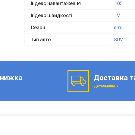
Індекс навантаження
105
Індекс швидкості
V
Сезон
літні
Тип авто
SUV
нижка
Доставка т
Детальніше >