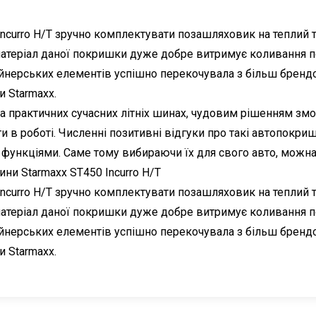
curro H/T зручно комплектувати позашляховик на теплий т
атеріал даної покришки дуже добре витримує коливання п
айнерських елементів успішно перекочувала з більш бренд
 Starmaxx.
х та практичних сучасних літніх шинах, чудовим рішенням з
ати в роботі. Численні позитивні відгуки про такі автопокр
 функціями. Саме тому вибираючи їх для свого авто, можна
ни Starmaxx ST450 Incurro H/T
curro H/T зручно комплектувати позашляховик на теплий т
атеріал даної покришки дуже добре витримує коливання п
айнерських елементів успішно перекочувала з більш бренд
 Starmaxx.