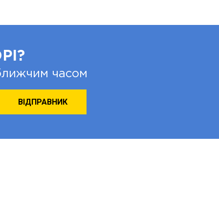
РІ?
йближчим часом