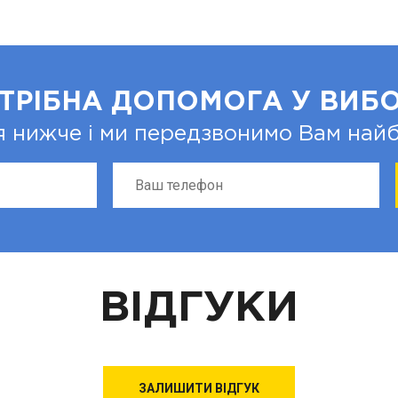
ТРІБНА ДОПОМОГА У ВИБО
я нижче і ми передзвонимо Вам на
ВІДГУКИ
ЗАЛИШИТИ ВІДГУК