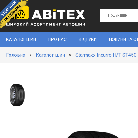
КАТАЛОГ ШИН
ПРО НАС
ВІДГУКИ
НОВИНИ ТА С
Головна
>
Каталог шин
>
Starmaxx Incurro H/T ST450