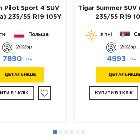
n Pilot Sport 4 SUV
Tigar Summer SUV 
а)
235/55 R19 105Y
235/55 R19 1
тні
Польща
літні
Се
2025p.
2025p.
7890
4993
ГРН.
ГРН.
ДЕТАЛЬНІШЕ
ДЕТАЛЬНІШ
ИТИ В 1 КЛІК
КУПИТИ В 1 КЛІК