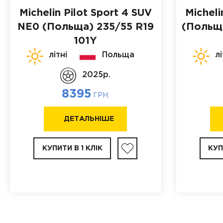
Michelin Pilot Sport 4 SUV
Micheli
NE0 (Польща)
235/55 R19
(Польщ
101Y
літні
Польща
лі
2025p.
8395
ГРН.
ДЕТАЛЬНІШЕ
КУПИТИ В 1 КЛІК
КУП