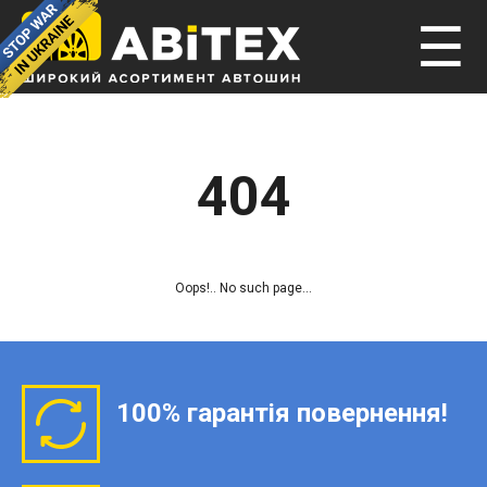
☰
404
Oops!.. No such page...
100% гарантія повернення!