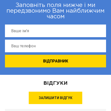
Заповніть поля нижче і ми
передзвонимо Вам найближчим
часом
ВІДГУКИ
ЗАЛИШИТИ ВІДГУК