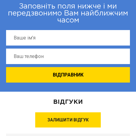
Заповніть поля нижче і ми
передзвонимо Вам найближчим
часом
ВІДГУКИ
ЗАЛИШИТИ ВІДГУК