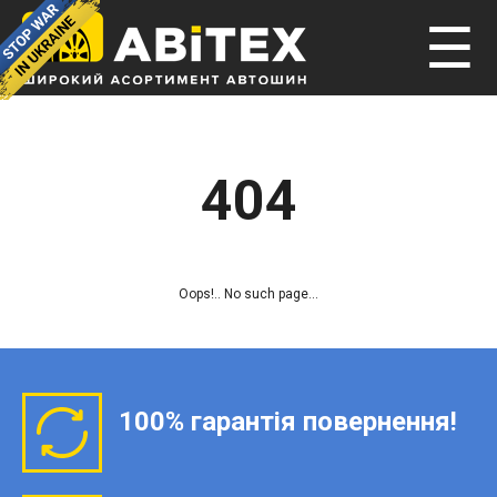
☰
404
Oops!.. No such page...
100% гарантія повернення!