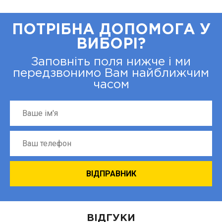
ПОТРІБНА ДОПОМОГА У
ВИБОРІ?
Заповніть поля нижче і ми
передзвонимо Вам найближчим
часом
ВІДГУКИ